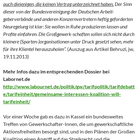
auch diejenigen, die keinen Vertrag unterzeichnet haben.
Der Sinn
dieser von der Bundesvereinigung der Deutschen Arbeit-
geberverbände und anderen Konzernvertretern heftig geforderten
Neuregelung ist klar: Sie wollen in Ruhe produzieren lassen und
Profite einfahren. Die Großgewerk-schaften sollen sich nicht durch
kleinere (Sparten-)organisationen unter Druck gesetzt sehen, mehr
für ihre Klientel herauszuholen“.
(Auszug aus Artikel Behruzi, jw,
19.11.2013)
Mehr Infos dazu im entsprechenden Dossier bei
Labornet.de
http://www.labournet.de/politik/gw/tarifpolitik/tarifdebatt
e/tarifeinheit/gemeinsame-interessen-koalition-will-
tarifeinheit/
Vor einer Woche gab es dazu in Kassel ein bundesweites
Treffen von Gewerkschafter-Innen, die um gewerkschaftliche
Aktionsfreiheiten besorgt sind, und in den Plänen der Großen
Koalition einen Angriff auf das Streikrecht und die