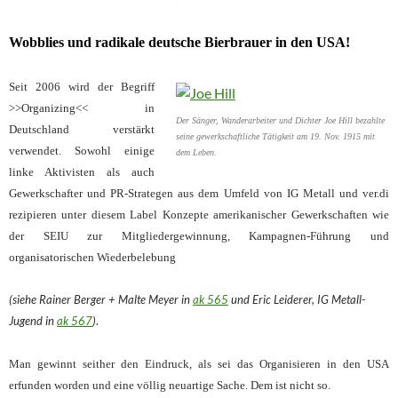
Wobblies und radikale deutsche Bierbrauer in den USA!
Seit 2006 wird der Begriff
>>Organizing<< in
Der Sänger, Wanderarbeiter und Dichter Joe Hill bezahlte
Deutschland verstärkt
seine gewerkschaftliche Tätigkeit am 19. Nov. 1915 mit
verwendet. Sowohl einige
dem Leben.
linke Aktivisten als auch
Gewerkschafter und PR-Strategen aus dem Umfeld von IG Metall und ver.di
rezipieren unter diesem Label Konzepte amerikanischer Gewerkschaften wie
der SEIU zur Mitgliedergewinnung, Kampagnen-Führung und
organisatorischen Wiederbelebung
(siehe Rainer Berger + Malte Meyer in
ak 565
und Eric Leiderer, IG Metall-
Jugend in
ak 567
)
.
Man gewinnt seither den Eindruck, als sei das Organisieren in den USA
erfunden worden und eine völlig neuartige Sache. Dem ist nicht so.