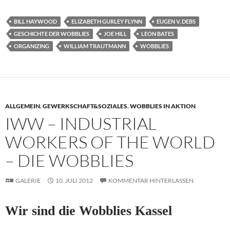
BILL HAYWOOD
ELIZABETH GURLEY FLYNN
EUGEN V. DEBS
GESCHICHTE DER WOBBLIES
JOE HILL
LEON BATES
ORGANIZING
WILLIAM TRAUTMANN
WOBBLIES
ALLGEMEIN
,
GEWERKSCHAFT&SOZIALES
,
WOBBLIES IN AKTION
IWW – INDUSTRIAL
WORKERS OF THE WORLD
– DIE WOBBLIES
GALERIE
10. JULI 2012
KOMMENTAR HINTERLASSEN
Wir sind die Wobblies Kassel