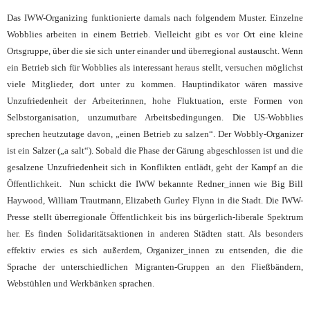
Das IWW-Organizing funktionierte damals nach folgendem Muster. Einzelne
Wobblies arbeiten in einem Betrieb. Vielleicht gibt es vor Ort eine kleine
Ortsgruppe, über die sie sich unter einander und überregional austauscht. Wenn
ein Betrieb sich für Wobblies als interessant heraus stellt, versuchen möglichst
viele Mitglieder, dort unter zu kommen. Hauptindikator wären massive
Unzufriedenheit der Arbeiterinnen, hohe Fluktuation, erste Formen von
Selbstorganisation, unzumutbare Arbeitsbedingungen. Die US-Wobblies
sprechen heutzutage davon, „einen Betrieb zu salzen“. Der Wobbly-Organizer
ist ein Salzer („a salt“). Sobald die Phase der Gärung abgeschlossen ist und die
gesalzene Unzufriedenheit sich in Konflikten entlädt, geht der Kampf an die
Öffentlichkeit. Nun schickt die IWW bekannte Redner_innen wie Big Bill
Haywood, William Trautmann, Elizabeth Gurley Flynn in die Stadt. Die IWW-
Presse stellt überregionale Öffentlichkeit bis ins bürgerlich-liberale Spektrum
her. Es finden Solidaritätsaktionen in anderen Städten statt. Als besonders
effektiv erwies es sich außerdem, Organizer_innen zu entsenden, die die
Sprache der unterschiedlichen Migranten-Gruppen an den Fließbändern,
Webstühlen und Werkbänken sprachen.