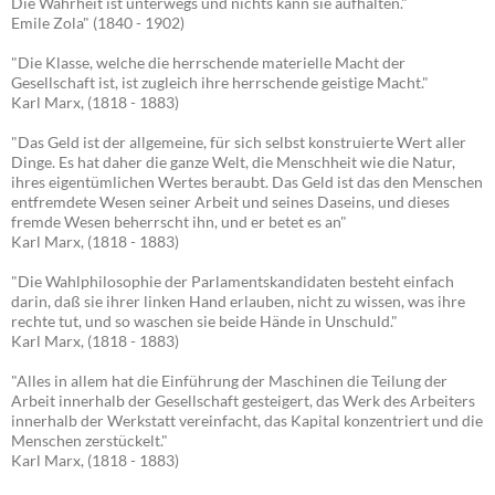
Die Wahrheit ist unterwegs und nichts kann sie aufhalten."
Emile Zola" (1840 - 1902)
"Die Klasse, welche die herrschende materielle Macht der
Gesellschaft ist, ist zugleich ihre herrschende geistige Macht."
Karl Marx, (1818 - 1883)
"Das Geld ist der allgemeine, für sich selbst konstruierte Wert aller
Dinge. Es hat daher die ganze Welt, die Menschheit wie die Natur,
ihres eigentümlichen Wertes beraubt. Das Geld ist das den Menschen
entfremdete Wesen seiner Arbeit und seines Daseins, und dieses
fremde Wesen beherrscht ihn, und er betet es an"
Karl Marx, (1818 - 1883)
"Die Wahlphilosophie der Parlamentskandidaten besteht einfach
darin, daß sie ihrer linken Hand erlauben, nicht zu wissen, was ihre
rechte tut, und so waschen sie beide Hände in Unschuld."
Karl Marx, (1818 - 1883)
"Alles in allem hat die Einführung der Maschinen die Teilung der
Arbeit innerhalb der Gesellschaft gesteigert, das Werk des Arbeiters
innerhalb der Werkstatt vereinfacht, das Kapital konzentriert und die
Menschen zerstückelt."
Karl Marx, (1818 - 1883)