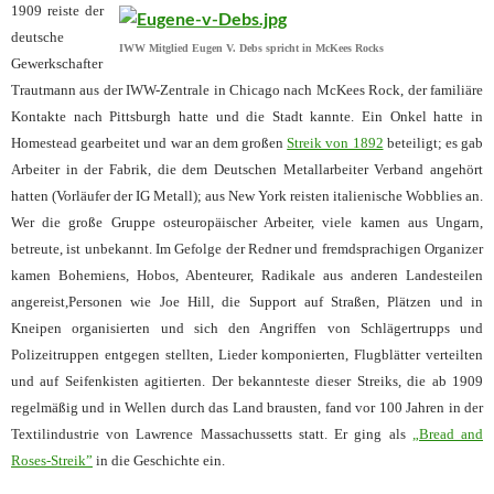
1909 reiste der
deutsche
IWW Mitglied Eugen V. Debs spricht in McKees Rocks
Gewerkschafter
Trautmann aus der IWW-Zentrale in Chicago nach McKees Rock, der familiäre
Kontakte nach Pittsburgh hatte und die Stadt kannte. Ein Onkel hatte in
Homestead gearbeitet und war an dem großen
Streik von 1892
beteiligt; es gab
Arbeiter in der Fabrik, die dem Deutschen Metallarbeiter Verband angehört
hatten (Vorläufer der IG Metall); aus New York reisten italienische Wobblies an.
Wer die große Gruppe osteuropäischer Arbeiter, viele kamen aus Ungarn,
betreute, ist unbekannt. Im Gefolge der Redner und fremdsprachigen Organizer
kamen Bohemiens, Hobos, Abenteurer, Radikale aus anderen Landesteilen
angereist,Personen wie Joe Hill, die Support auf Straßen, Plätzen und in
Kneipen organisierten und sich den Angriffen von Schlägertrupps und
Polizeitruppen entgegen stellten, Lieder komponierten, Flugblätter verteilten
und auf Seifenkisten agitierten. Der bekannteste dieser Streiks, die ab 1909
regelmäßig und in Wellen durch das Land brausten, fand vor 100 Jahren in der
Textilindustrie von Lawrence Massachussetts statt. Er ging als
„Bread and
Roses-Streik”
in die Geschichte ein.