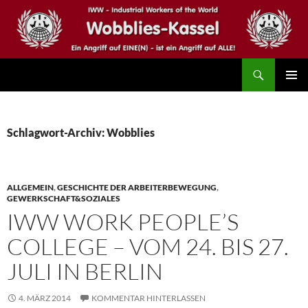
Zum
Inhalt
springen
Suchen
IWW – Wobblies Kassel
PRIMÄR
MENÜ
Schlagwort-Archiv: Wobblies
ALLGEMEIN
,
GESCHICHTE DER ARBEITERBEWEGUNG
,
GEWERKSCHAFT&SOZIALES
IWW WORK PEOPLE’S
COLLEGE – VOM 24. BIS 27.
JULI IN BERLIN
4. MÄRZ 2014
KOMMENTAR HINTERLASSEN