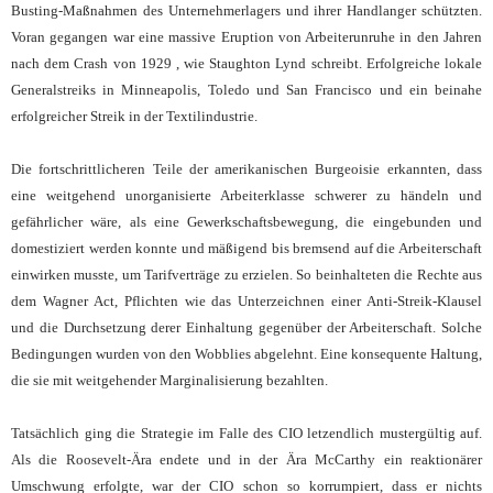
Busting-Maßnahmen des Unternehmerlagers und ihrer Handlanger schützten.
Voran gegangen war eine massive Eruption von Arbeiterunruhe in den Jahren
nach dem Crash von 1929 , wie Staughton Lynd schreibt. Erfolgreiche lokale
Generalstreiks in Minneapolis, Toledo und San Francisco und ein beinahe
erfolgreicher Streik in der Textilindustrie.
Die fortschrittlicheren Teile der amerikanischen Burgeoisie erkannten, dass
eine weitgehend unorganisierte Arbeiterklasse schwerer zu händeln und
gefährlicher wäre, als eine Gewerkschaftsbewegung, die eingebunden und
domestiziert werden konnte und mäßigend bis bremsend auf die Arbeiterschaft
einwirken musste, um Tarifverträge zu erzielen. So beinhalteten die Rechte aus
dem Wagner Act, Pflichten wie das Unterzeichnen einer Anti-Streik-Klausel
und die Durchsetzung derer Einhaltung gegenüber der Arbeiterschaft. Solche
Bedingungen wurden von den Wobblies abgelehnt. Eine konsequente Haltung,
die sie mit weitgehender Marginalisierung bezahlten.
Tatsächlich ging die Strategie im Falle des CIO letzendlich mustergültig auf.
Als die Roosevelt-Ära endete und in der Ära McCarthy ein reaktionärer
Umschwung erfolgte, war der CIO schon so korrumpiert, dass er nichts