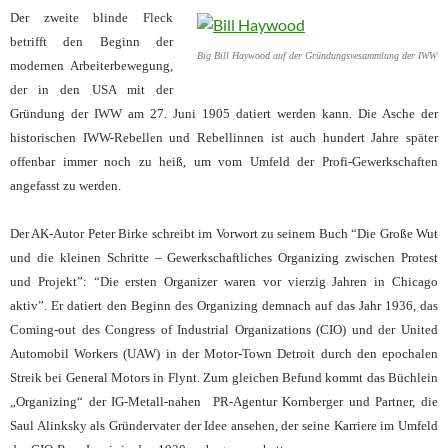
Der zweite blinde Fleck
betrifft den Beginn der
Big Bill Haywood auf der Gründungsvesammlung der IWW
modernen Arbeiterbewegun
g,
der in den USA mit der
Gründung der IWW am 27. Juni 1905 datiert werden kann.
Die
Asche der
historischen IWW-Rebellen und Rebellinnen ist auch hundert Jahre später
offenbar immer noch zu heiß, um vom Umfeld der Profi-Gewerkschaften
angefasst zu werden.
Der AK-Autor Peter Birke schreibt im Vorwort zu seinem Buch “Die Gr
oße Wut
und die kleinen Schritte – Gewerkschaftliches
Organizing zwischen Protest
und Projekt”: “Die ersten Organizer waren vor vierzig Jahren in Chicago
aktiv”. Er datiert den Beginn des Organizing demnach auf das Jahr 1936, das
Coming-out des Congress of Industrial Organizations (CIO) und der United
Automobil Workers (UAW) in der Motor-Town Detroit durch den epochalen
Streik bei General Motors in Flynt. Zum gleichen Befund kommt das Büchlein
„Organizing“ der IG-Metall-nahen PR-Agentur Kornberger und Partner, die
Saul Alinksky als Gründervater der Idee ansehen, der seine Karriere im Umfeld