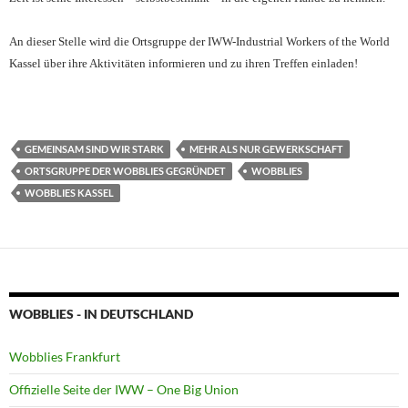
An dieser Stelle wird die Ortsgruppe der IWW-Industrial Workers of the World
Kassel über ihre Aktivitäten informieren und zu ihren Treffen einladen!
<!–
03425143–>
GEMEINSAM SIND WIR STARK
MEHR ALS NUR GEWERKSCHAFT
ORTSGRUPPE DER WOBBLIES GEGRÜNDET
WOBBLIES
WOBBLIES KASSEL
WOBBLIES - IN DEUTSCHLAND
Wobblies Frankfurt
Offizielle Seite der IWW – One Big Union