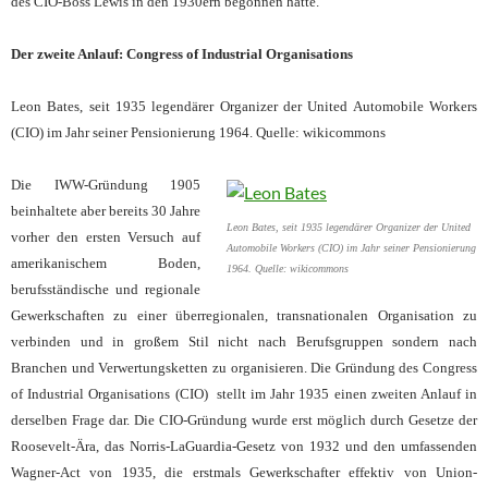
des CIO-Boss Lewis in den 1930ern begonnen hatte.
Der zweite Anlauf: Congress of Industrial Organisations
Leon Bates, seit 1935 legendärer Organizer der United Automobile Workers
(CIO) im Jahr seiner Pensionierung 1964. Quelle: wikicommons
Die IWW-Gründung 1905
beinhaltete aber bereits 30 Jahre
Leon Bates, seit 1935 legendärer Organizer der United
vorher den er
sten Versuch auf
Automobile Workers (CIO) im Jahr seiner Pensionierung
amerikanischem Boden,
1964. Quelle: wikicommons
berufsständische und regionale
Gewerkschaften zu einer überregionalen, transnationalen Organisation zu
verbinden und in große
m
Stil nicht nach Berufsgruppen sondern nach
Branchen und Verwertungsketten zu organisieren. Die Gründung des Congress
of Industrial Organisations (CIO) stellt im Jahr
1935 einen zweiten Anlauf in
derselben Frage dar. Die
CIO-Gründung wurde erst möglich durch Gesetze der
Roosevelt-Ära, das Norris-LaGuardia-Gesetz von 1932 und den umfassenden
Wagner-Act von 1935, die erstmals Gewerkschafter effektiv von Union-