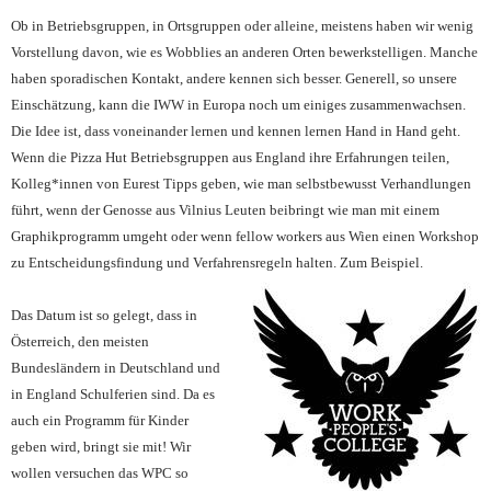
Ob in Betriebsgruppen, in Ortsgruppen oder alleine, meistens haben wir wenig
Vorstellung davon, wie es Wobblies an anderen Orten bewerkstelligen. Manche
haben sporadischen Kontakt, andere kennen sich besser. Generell, so unsere
Einschätzung, kann die IWW in Europa noch um einiges zusammenwachsen.
Die Idee ist, dass voneinander lernen und kennen lernen Hand in Hand geht.
Wenn die Pizza Hut Betriebsgruppen aus England ihre Erfahrungen teilen,
Kolleg*innen von Eurest Tipps geben, wie man selbstbewusst Verhandlungen
führt, wenn der Genosse aus Vilnius Leuten beibringt wie man mit einem
Graphikprogramm umgeht oder wenn fellow workers aus Wien einen Workshop
zu Entscheidungsfindung und Verfahrensregeln halten. Zum Beispiel.
Das Datum ist so gelegt, dass in
Österreich, den meisten
Bundeslän
de
r
n in Deutsc
hland und
in England Schulferien sind. Da es
auch ein Programm für Kinder
geben wird, bringt sie mit!
Wir
wollen versuchen das WPC so