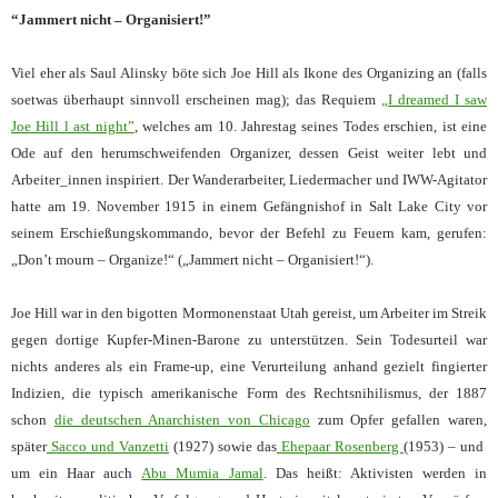
“Jammert nicht – Organisiert!”
Viel eher als Saul Alinsky böte sich Joe Hill als Ikone des Organizing an (falls
soetwas überhaupt sinnvoll erscheinen mag); das Requiem
„I dreamed I saw
Joe Hill l ast night”
, welches am 10. Jahrestag seines Todes erschien, ist eine
Ode auf den herumschweifenden Organizer, dessen Geist weiter lebt und
Arbeiter_innen inspiriert. Der Wanderarbeiter, Liedermacher und IWW-Agitator
hatte am 19. November 1915 in einem Gefängnishof in Salt Lake City vor
seinem Erschießungskommando, bevor der Befehl zu Feuern kam, gerufen:
„Don’t mourn – Organize!“ („Jammert nicht – Organisiert!“).
Joe Hill war in den bigotten Mormonenstaat Utah gereist, um Arbeiter
im Streik
gegen dortige Kupfer-Minen-Barone zu unterstützen. Sein Todesurteil war
nichts anderes als ein Frame-up, eine Verurteilung anhand gezielt fingierter
Indizien, die typisch amerikanische Form des Rechtsnihilismus, der 1887
schon
die deutschen Anarchisten von Chicago
zum Opfer gefallen waren,
später
Sacco und Vanzetti
(1927) sowie das
Ehepaar Rosenberg
(1953) – und
um ein Haar auch
Abu Mumia Jamal
. Das heißt: Aktivisten werden in