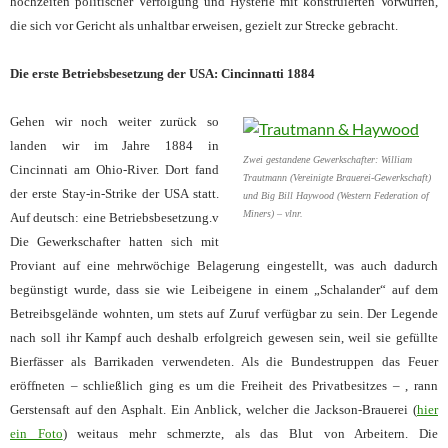
hochzeiten politischer Verfolgung und Hysterie mit konstruierten Vorwürfen,
die sich vor Gericht als unhaltbar erweisen, gezielt zur Strecke gebracht.
Die erste Betriebsbesetzung der USA: Cincinnatti 1884
Gehen wir noch weiter zurück so
landen wir im Jahre 1884 in
Zwei gestandene Gewerkschafter: William
Cincinnati am Ohio-River. Dort fand
Trautmann (Vereinigte Brauerei-Gewerkschaft)
der erste Stay-in-Strike der USA statt.
und Big Bill Haywood (Western Federation of
Miners) – vlnr.
Auf deutsch: eine Betriebsbesetzung.v
Die Gewerkschafter hatten sich mit
Proviant auf eine mehrwöchige Belagerung eingestellt, was auch dadurch
begünstigt wurde, dass sie wie Leibeigene in einem „Schalander“ auf dem
Betreibsgelände wohnten, um stets auf Zuruf verfügbar zu sein. Der Legende
nach soll ihr Kampf auch deshalb erfolgreich gewesen sein, weil sie gefüllte
Bierfässer als Barrikaden verwendeten. Als die Bundestruppen das Feuer
eröffneten – schließlich ging es um die Freiheit des Privatbesitzes – , rann
Gerstensaft auf den Asphalt. Ein Anblick, welcher die Jackson-Brauerei (
hier
ein Foto
) weitaus mehr schmerzte, als das Blut von Arbeitern. Die