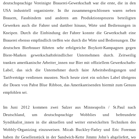
deutschsprachige Vereinigte Brauerei-Gewerkschaft war die erste, die in den
USA industriell organisierte. In ihr zusammengeschlossen waren neben
Brauern, Fassbindern und anderen am Produktionsprozess beteiligten
Gewerken auch die Fahrer und darüber hinaus, Wirte und Bedienungen in
Kneipen. Durch die Einbindung der Fahrer konnte die Gewerkschaft eine
Brauerei ebenso empfindlich treffen wie durch die Wirte und Bedienungen. Die
deutschen Bierbrauer führten sehr erfolgreiche Boykott-Kampagnen gegen
Biere-Marken gewerkschaftsfeindlicher Unternehmen durch. Zeitweilig
tranken amerikanische Arbeiter_innen nur Bier mit offiziellem Gewerkschafts-
Label, das sich die Unternehmer durch faire Arbeitsbedingungen und
Tarifverträge verdienen mussten. Noch heute ziert ein solches Label übrigens
die Dosen von Pabst Blue Ribbon, das Amerikareisenden hiermit zum Genuss
empfohlen sei.
Im Juni 2012 kommen zwei Salzer aus Minneapolis / St.Paul nach
Deutschland, um deutschsprachige Wobblies und befreundete
Syndikalist_innen in die aktuellen und weiter entwickelten Techniken des
Wobbly-Organizing einzuweisen. Micah Buckley-Farley und Eric Foreman
haben ihr Gesellenstück in der Sandwich-Kette Jimmy John’s abgeliefert, wo