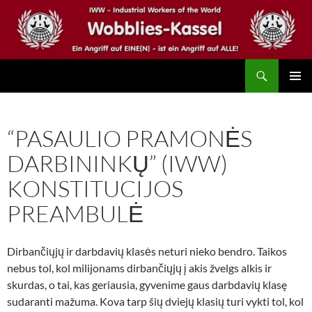
Zum
Inhalt
springen
Suchen
IWW – Wobblies Kassel
PRIMÄR
MENÜ
“PASAULIO PRAMONĖS
DARBININKŲ” (IWW)
KONSTITUCIJOS
PREAMBULĖ
Dirbančiųjų ir darbdavių klasės neturi nieko bendro. Taikos
nebus tol, kol milijonams dirbančiųjų į akis žvelgs alkis ir
skurdas, o tai, kas geriausia, gyvenime gaus darbdavių klasę
sudaranti mažuma. Kova tarp šių dviejų klasių turi vykti tol, kol