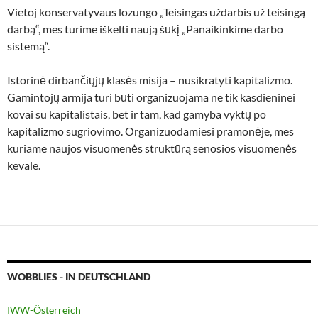
Vietoj konservatyvaus lozungo „Teisingas uždarbis už teisingą
darbą“, mes turime iškelti naują šūkį „Panaikinkime darbo
sistemą“.
Istorinė dirbančiųjų klasės misija – nusikratyti kapitalizmo.
Gamintojų armija turi būti organizuojama ne tik kasdieninei
kovai su kapitalistais, bet ir tam, kad gamyba vyktų po
kapitalizmo sugriovimo. Organizuodamiesi pramonėje, mes
kuriame naujos visuomenės struktūrą senosios visuomenės
kevale.
WOBBLIES - IN DEUTSCHLAND
IWW-Österreich