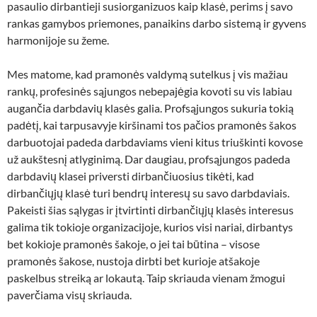
pasaulio dirbantieji susiorganizuos kaip klasė, perims į savo
rankas gamybos priemones, panaikins darbo sistemą ir gyvens
harmonijoje su žeme.
Mes matome, kad pramonės valdymą sutelkus į vis mažiau
rankų, profesinės sąjungos nebepajėgia kovoti su vis labiau
augančia darbdavių klasės galia. Profsąjungos sukuria tokią
padėtį, kai tarpusavyje kiršinami tos pačios pramonės šakos
darbuotojai padeda darbdaviams vieni kitus triuškinti kovose
už aukštesnį atlyginimą. Dar daugiau, profsąjungos padeda
darbdavių klasei priversti dirbančiuosius tikėti, kad
dirbančiųjų klasė turi bendrų interesų su savo darbdaviais.
Pakeisti šias sąlygas ir įtvirtinti dirbančiųjų klasės interesus
galima tik tokioje organizacijoje, kurios visi nariai, dirbantys
bet kokioje pramonės šakoje, o jei tai būtina – visose
pramonės šakose, nustoja dirbti bet kurioje atšakoje
paskelbus streiką ar lokautą. Taip skriauda vienam žmogui
paverčiama visų skriauda.