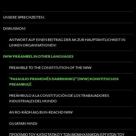
UNSERE SPRECHZEITEN:
DISKUSSION!
ANTWORT AUF EINEN BEITRAG DER AK ZUR HAUPTAMTLICHKEIT IN
LINKEN ORGANISATIONEN!
IWW PRÄAMBEL IN OTHER LANGUAGES
PREAMBLE TO THE CONSTITUTION OF THE IWW
“PASAULIO PRAMONĖS DARBININKŲ” (IWW) KONSTITUCIJOS
PREAMBULĖ
PREÁMBULO A LA CONSTITUCIÓN DE LOS TRABAJADORES
INDUSTRIALES DEL MUNDO
AN RO-RÀDH AIG BUN-REACHD IWW
GUJATARI HINDI
ΠΡΟΟΊΜΙΟ ΤΟΥ ΚΑΤΑΣΤΑΤΙΚΟΎ ΤΩΝ ΒΙΟΜΗΧΑΝΙΚΏΝ ΕΡΓΑΤΏΝ ΤΟΥ