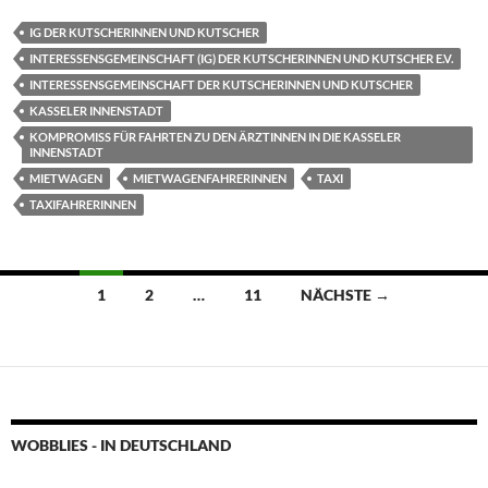
IG DER KUTSCHERINNEN UND KUTSCHER
INTERESSENSGEMEINSCHAFT (IG) DER KUTSCHERINNEN UND KUTSCHER E.V.
INTERESSENSGEMEINSCHAFT DER KUTSCHERINNEN UND KUTSCHER
KASSELER INNENSTADT
KOMPROMISS FÜR FAHRTEN ZU DEN ÄRZTINNEN IN DIE KASSELER
INNENSTADT
MIETWAGEN
MIETWAGENFAHRERINNEN
TAXI
TAXIFAHRERINNEN
Beitragsnavigation
1
2
…
11
NÄCHSTE →
WOBBLIES - IN DEUTSCHLAND