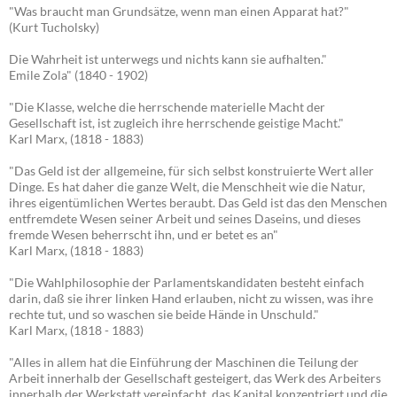
"Was braucht man Grundsätze, wenn man einen Apparat hat?"
(Kurt Tucholsky)
Die Wahrheit ist unterwegs und nichts kann sie aufhalten."
Emile Zola" (1840 - 1902)
"Die Klasse, welche die herrschende materielle Macht der
Gesellschaft ist, ist zugleich ihre herrschende geistige Macht."
Karl Marx, (1818 - 1883)
"Das Geld ist der allgemeine, für sich selbst konstruierte Wert aller
Dinge. Es hat daher die ganze Welt, die Menschheit wie die Natur,
ihres eigentümlichen Wertes beraubt. Das Geld ist das den Menschen
entfremdete Wesen seiner Arbeit und seines Daseins, und dieses
fremde Wesen beherrscht ihn, und er betet es an"
Karl Marx, (1818 - 1883)
"Die Wahlphilosophie der Parlamentskandidaten besteht einfach
darin, daß sie ihrer linken Hand erlauben, nicht zu wissen, was ihre
rechte tut, und so waschen sie beide Hände in Unschuld."
Karl Marx, (1818 - 1883)
"Alles in allem hat die Einführung der Maschinen die Teilung der
Arbeit innerhalb der Gesellschaft gesteigert, das Werk des Arbeiters
innerhalb der Werkstatt vereinfacht, das Kapital konzentriert und die