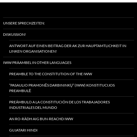
UNSERE SPRECHZEITEN:
DISKUSSION!
ANTWORT AUF EINEN BEITRAG DER AK ZUR HAUPTAMTLICHKEIT IN
LINKEN ORGANISATIONEN!
IWW PRÄAMBEL IN OTHER LANGUAGES
PREAMBLE TO THE CONSTITUTION OF THE IWW
“PASAULIO PRAMONĖS DARBININKŲ” (IWW) KONSTITUCIJOS
PREAMBULĖ
PREÁMBULO A LA CONSTITUCIÓN DE LOS TRABAJADORES
INDUSTRIALES DEL MUNDO
AN RO-RÀDH AIG BUN-REACHD IWW
GUJATARI HINDI