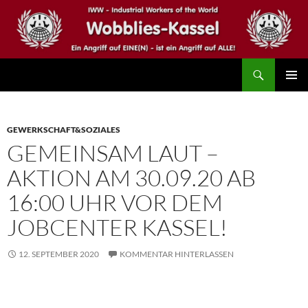
Zum
Inhalt
springen
Suchen
IWW – Wobblies Kassel
PRIMÄR
MENÜ
GEWERKSCHAFT&SOZIALES
GEMEINSAM LAUT –
AKTION AM 30.09.20 AB
16:00 UHR VOR DEM
JOBCENTER KASSEL!
12. SEPTEMBER 2020
KOMMENTAR HINTERLASSEN