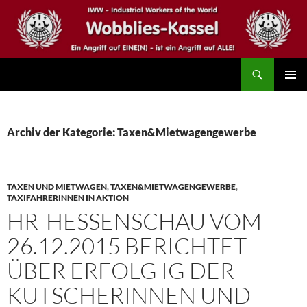
Zum
Inhalt
springen
Suchen
IWW – Wobblies Kassel
PRIMÄR
MENÜ
Archiv der Kategorie: Taxen&Mietwagengewerbe
TAXEN UND MIETWAGEN
,
TAXEN&MIETWAGENGEWERBE
,
TAXIFAHRERINNEN IN AKTION
HR-HESSENSCHAU VOM
26.12.2015 BERICHTET
ÜBER ERFOLG IG DER
KUTSCHERINNEN UND