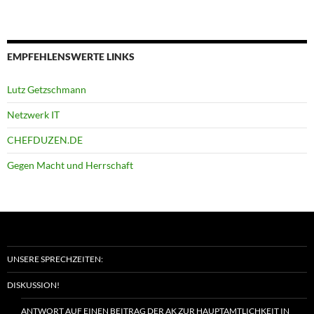
EMPFEHLENSWERTE LINKS
Lutz Getzschmann
Netzwerk IT
CHEFDUZEN.DE
Gegen Macht und Herrschaft
UNSERE SPRECHZEITEN:
DISKUSSION!
ANTWORT AUF EINEN BEITRAG DER AK ZUR HAUPTAMTLICHKEIT IN