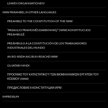
LINKEN ORGANISATIONEN!
IWW PRÄAMBEL IN OTHER LANGUAGES
PREAMBLE TO THE CONSTITUTION OF THE IWW
“PASAULIO PRAMONĖS DARBININKŲ” (IWW) KONSTITUCIJOS
PREAMBULĖ
PREÁMBULO A LA CONSTITUCIÓN DE LOS TRABAJADORES
INDUSTRIALES DEL MUNDO
AN RO-RÀDH AIG BUN-REACHD IWW
GUJATARI HINDI
ΠΡΟΟΊΜΙΟ ΤΟΥ ΚΑΤΑΣΤΑΤΙΚΟΎ ΤΩΝ ΒΙΟΜΗΧΑΝΙΚΏΝ ΕΡΓΑΤΏΝ ΤΟΥ
ΚΌΣΜΟΥ (IWW)
ПРЕДИСЛОВИЕ К КОНСТИТУЦИИ ИРМ
IMPRESSUM