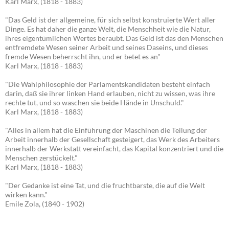
Karl Marx, (1818 - 1883)
"Das Geld ist der allgemeine, für sich selbst konstruierte Wert aller
Dinge. Es hat daher die ganze Welt, die Menschheit wie die Natur,
ihres eigentümlichen Wertes beraubt. Das Geld ist das den Menschen
entfremdete Wesen seiner Arbeit und seines Daseins, und dieses
fremde Wesen beherrscht ihn, und er betet es an"
Karl Marx, (1818 - 1883)
"Die Wahlphilosophie der Parlamentskandidaten besteht einfach
darin, daß sie ihrer linken Hand erlauben, nicht zu wissen, was ihre
rechte tut, und so waschen sie beide Hände in Unschuld."
Karl Marx, (1818 - 1883)
"Alles in allem hat die Einführung der Maschinen die Teilung der
Arbeit innerhalb der Gesellschaft gesteigert, das Werk des Arbeiters
innerhalb der Werkstatt vereinfacht, das Kapital konzentriert und die
Menschen zerstückelt."
Karl Marx, (1818 - 1883)
"Der Gedanke ist eine Tat, und die fruchtbarste, die auf die Welt
wirken kann."
Emile Zola, (1840 - 1902)