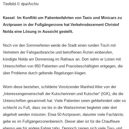
Titelbild © dpa/Archiv
Kassel
.
Im Konflikt um Patientenfahrten vo
n Taxis und Minicars zu
Arztpraxen in der Fußgängerzo
ne hat
Verk
ehrsdezernent Christof
Nolda eine Lösung in Aussicht gestellt.
Noch vor den Sommerferien werde die Stadt einen runden Tisch mit
Vertretern der Fahrgastbranche und betroffenen Ärzten einberufen,
kündigte Nolda am Donnerstag im Rathaus an. Dort nahm er Listen mit
Unterschriften von 850 Patienten und Praxisbeschäftigten entgegen, die
über Probleme durch geltende Regelungen klagen.
Worin diese bestehen, schilderte Vorsitzender Manfred Alter von der
„Interessengemeinschaft der Kutscherinnen und Kutscher“ (IGK), die die
Unterschriften gesammelt hat: Viele Patienten seien gehbehindert oder so
schlecht zu Fuß, dass sie bis in die Wartezimmer begleitet oder dort
abgeholt werden müssten. Etwa 50 Arztpraxen, darunter viele Fachärzte,
gebe es im Fußgängerzonenbereich. Dieser aber ist für die Chauffeure
ebenso wie für andere Fahrer tabu. Dennoch zeigen sich viele Taxi- und