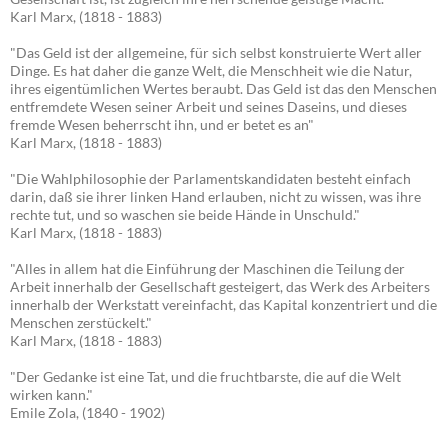
Karl Marx, (1818 - 1883)
"Das Geld ist der allgemeine, für sich selbst konstruierte Wert aller
Dinge. Es hat daher die ganze Welt, die Menschheit wie die Natur,
ihres eigentümlichen Wertes beraubt. Das Geld ist das den Menschen
entfremdete Wesen seiner Arbeit und seines Daseins, und dieses
fremde Wesen beherrscht ihn, und er betet es an"
Karl Marx, (1818 - 1883)
"Die Wahlphilosophie der Parlamentskandidaten besteht einfach
darin, daß sie ihrer linken Hand erlauben, nicht zu wissen, was ihre
rechte tut, und so waschen sie beide Hände in Unschuld."
Karl Marx, (1818 - 1883)
"Alles in allem hat die Einführung der Maschinen die Teilung der
Arbeit innerhalb der Gesellschaft gesteigert, das Werk des Arbeiters
innerhalb der Werkstatt vereinfacht, das Kapital konzentriert und die
Menschen zerstückelt."
Karl Marx, (1818 - 1883)
"Der Gedanke ist eine Tat, und die fruchtbarste, die auf die Welt
wirken kann."
Emile Zola, (1840 - 1902)