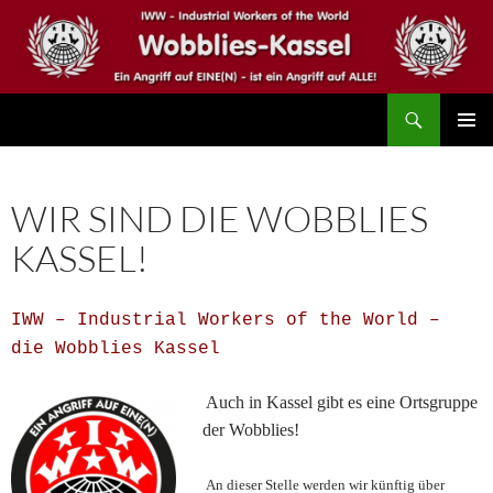
Zum
Inhalt
springen
Suchen
IWW – Wobblies Kassel
PRIMÄR
MENÜ
WIR SIND DIE WOBBLIES
KASSEL!
IWW – Industrial Workers of the World –
die Wobblies Kassel
Auch in Kassel gibt es eine Ortsgruppe
der Wobblies!
An dieser Stelle werden wir künftig über