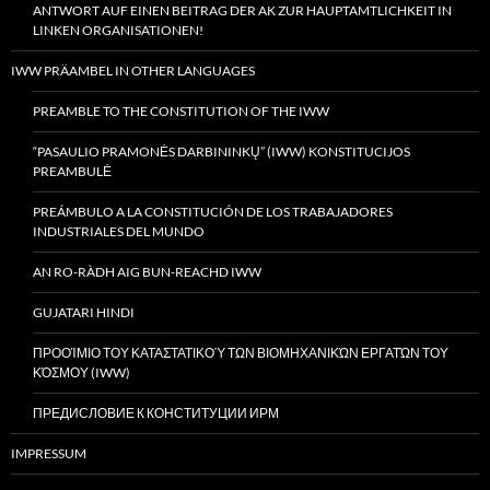
ANTWORT AUF EINEN BEITRAG DER AK ZUR HAUPTAMTLICHKEIT IN
LINKEN ORGANISATIONEN!
IWW PRÄAMBEL IN OTHER LANGUAGES
PREAMBLE TO THE CONSTITUTION OF THE IWW
“PASAULIO PRAMONĖS DARBININKŲ” (IWW) KONSTITUCIJOS
PREAMBULĖ
PREÁMBULO A LA CONSTITUCIÓN DE LOS TRABAJADORES
INDUSTRIALES DEL MUNDO
AN RO-RÀDH AIG BUN-REACHD IWW
GUJATARI HINDI
ΠΡΟΟΊΜΙΟ ΤΟΥ ΚΑΤΑΣΤΑΤΙΚΟΎ ΤΩΝ ΒΙΟΜΗΧΑΝΙΚΏΝ ΕΡΓΑΤΏΝ ΤΟΥ
ΚΌΣΜΟΥ (IWW)
ПРЕДИСЛОВИЕ К КОНСТИТУЦИИ ИРМ
IMPRESSUM