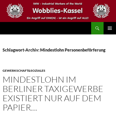
Zum
Inhalt
springen
Suchen
IWW – Wobblies Kassel
PRIMÄR
MENÜ
Schlagwort-Archiv: Mindestlohn Personenbeförferung
GEWERKSCHAFT&SOZIALES
MINDESTLOHN IM
BERLINER TAXIGEWERBE
EXISTIERT NUR AUF DEM
PAPIER…