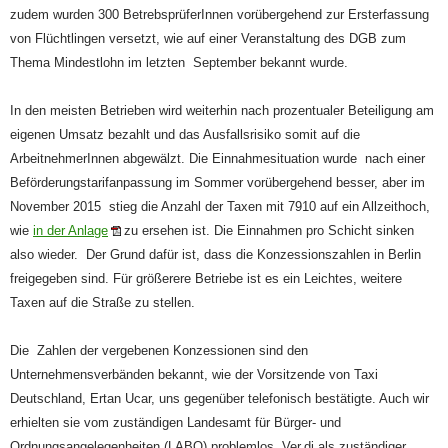
zudem wurden 300 BetrebsprüferInnen vorübergehend zur Ersterfassung
von Flüchtlingen versetzt, wie auf einer Veranstaltung des DGB zum
Thema Mindestlohn im letzten September bekannt wurde.
In den meisten Betrieben wird weiterhin nach prozentualer Beteiligung am
eigenen Umsatz bezahlt und das Ausfallsrisiko somit auf die
ArbeitnehmerInnen abgewälzt. Die Einnahmesituation wurde nach einer
Beförderungstarifanpassung im Sommer vorübergehend besser, aber im
November 2015 stieg die Anzahl der Taxen mit 7910 auf ein Allzeithoch,
wie
in der Anlage
zu ersehen ist. Die Einnahmen pro Schicht sinken
also wieder. Der Grund dafür ist, dass die Konzessionszahlen in Berlin
freigegeben sind. Für größerere Betriebe ist es ein Leichtes, weitere
Taxen auf die Straße zu stellen.
Die Zahlen der vergebenen Konzessionen sind den
Unternehmensverbänden bekannt, wie der Vorsitzende von Taxi
Deutschland, Ertan Ucar, uns gegenüber telefonisch bestätigte. Auch wir
erhielten sie vom zuständigen Landesamt für Bürger- und
Ordnungsangelegenheiten (LABO) problemlos. Ver.di als zuständiger