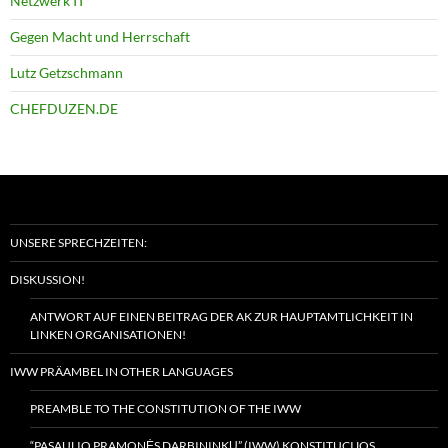
Netzwerk IT
Gegen Macht und Herrschaft
Lutz Getzschmann
CHEFDUZEN.DE
UNSERE SPRECHZEITEN:
DISKUSSION!
ANTWORT AUF EINEN BEITRAG DER AK ZUR HAUPTAMTLICHKEIT IN
LINKEN ORGANISATIONEN!
IWW PRÄAMBEL IN OTHER LANGUAGES
PREAMBLE TO THE CONSTITUTION OF THE IWW
“PASAULIO PRAMONĖS DARBININKŲ” (IWW) KONSTITUCIJOS