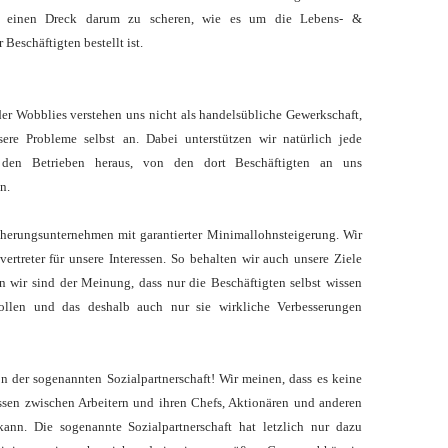
h einen Dreck darum zu scheren, wie es um die Lebens- &
r Beschäftigten bestellt ist.
der Wobblies verstehen uns nicht als handelsübliche Gewerkschaft,
ere Probleme selbst an. Dabei unterstützen wir natürlich jede
s den Betrieben heraus, von den dort Beschäftigten an uns
n.
cherungsunternehmen mit garantierter Minimallohnsteigerung. Wir
ertreter für unsere Interessen. So behalten wir auch unsere Ziele
nn wir sind der Meinung, dass nur die Beschäftigten selbst wissen
ollen und das deshalb auch nur sie wirkliche Verbesserungen
on der sogenannten Sozialpartnerschaft! Wir meinen, dass es keine
sen zwischen Arbeitern und ihren Chefs, Aktionären und anderen
ann. Die sogenannte Sozialpartnerschaft hat letzlich nur dazu