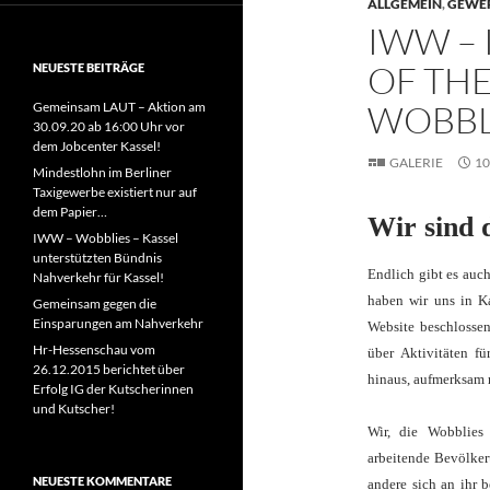
ALLGEMEIN
,
GEWE
IWW –
OF THE
NEUESTE BEITRÄGE
WOBBL
Gemeinsam LAUT – Aktion am
30.09.20 ab 16:00 Uhr vor
dem Jobcenter Kassel!
GALERIE
10
Mindestlohn im Berliner
Taxigewerbe existiert nur auf
dem Papier…
Wir sind 
IWW – Wobblies – Kassel
unterstützten Bündnis
Endlich gibt es auc
Nahverkehr für Kassel!
haben wir uns in Ka
Gemeinsam gegen die
Einsparungen am Nahverkehr
Website beschlossen
Hr-Hessenschau vom
über Aktivitäten f
26.12.2015 berichtet über
hinaus, aufmerksam
Erfolg IG der Kutscherinnen
und Kutscher!
Wir, die Wobblies
arbeitende Bevölkeru
NEUESTE KOMMENTARE
andere sich an ihr 