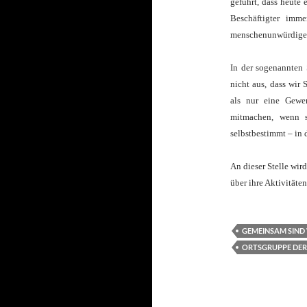
geführt, dass heute
Beschäftigter imm
menschenunwürdigen
In der sogenannten 
nicht aus, dass wir 
als nur eine Gewe
mitmachen, wenn s
selbstbestimmt – in
An dieser Stelle wir
über ihre Aktivitäte
GEMEINSAM SIND
ORTSGRUPPE DER