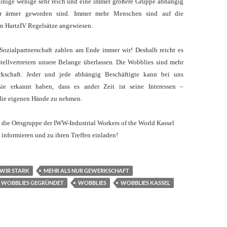
 einige wenige sehr reich und eine immer größere Gruppe abhängig
er ärmer geworden sind. Immer mehr Menschen sind auf die
 HartzIV Regelsätze angewiesen.
Sozialpartnerschaft zahlen am Ende immer wir! Deshalb reicht es
Stellvertretern unsere Belange überlassen. Die Wobblies sind mehr
rkschaft. Jeder und jede abhängig Beschäftigte kann bei uns
ie erkannt haben, dass es ander Zeit ist seine Interessen –
 die eigenen Hände zu nehmen.
d die Ortsgruppe der IWW-Industrial Workers of the World Kassel
n informieren und zu ihren Treffen einladen!
<!–03425143–>
 WIR STARK
MEHR ALS NUR GEWERKSCHAFT
 WOBBLIES GEGRÜNDET
WOBBLIES
WOBBLIES KASSEL