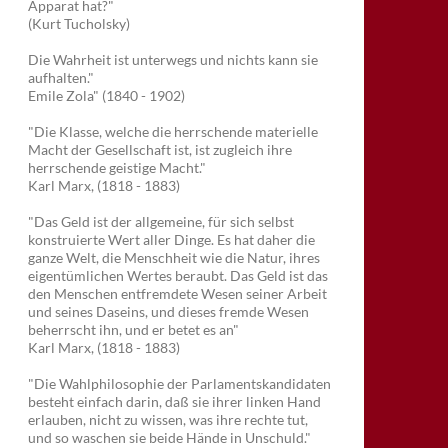
Apparat hat?"
(Kurt Tucholsky)
Die Wahrheit ist unterwegs und nichts kann sie
aufhalten."
Emile Zola" (1840 - 1902)
"Die Klasse, welche die herrschende materielle
Macht der Gesellschaft ist, ist zugleich ihre
herrschende geistige Macht."
Karl Marx, (1818 - 1883)
"Das Geld ist der allgemeine, für sich selbst
konstruierte Wert aller Dinge. Es hat daher die
ganze Welt, die Menschheit wie die Natur, ihres
eigentümlichen Wertes beraubt. Das Geld ist das
den Menschen entfremdete Wesen seiner Arbeit
und seines Daseins, und dieses fremde Wesen
beherrscht ihn, und er betet es an"
Karl Marx, (1818 - 1883)
"Die Wahlphilosophie der Parlamentskandidaten
besteht einfach darin, daß sie ihrer linken Hand
erlauben, nicht zu wissen, was ihre rechte tut,
und so waschen sie beide Hände in Unschuld."