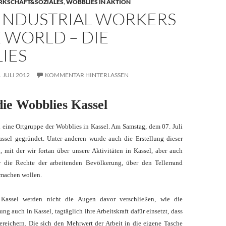
RKSCHAFT&SOZIALES
,
WOBBLIES IN AKTION
 INDUSTRIAL WORKERS
 WORLD – DIE
IES
. JULI 2012
KOMMENTAR HINTERLASSEN
die Wobblies Kassel
h eine Ortgruppe der Wobblies in Kassel. Am Samstag, dem 07. Juli
ssel gegründet. Unter anderen wurde auch die Erstellung dieser
, mit der wir fortan über unsere Aktivitäten in Kassel, aber auch
ür die Rechte der arbeitenden Bevölkerung, über den Tellerrand
 machen wollen.
 Kassel werden nicht die Augen davor verschließen, wie die
ng auch in Kassel, tagtäglich ihre Arbeitskraft dafür einsetzt, dass
bereichern. Die sich den Mehrwert der Arbeit in die eigene Tasche