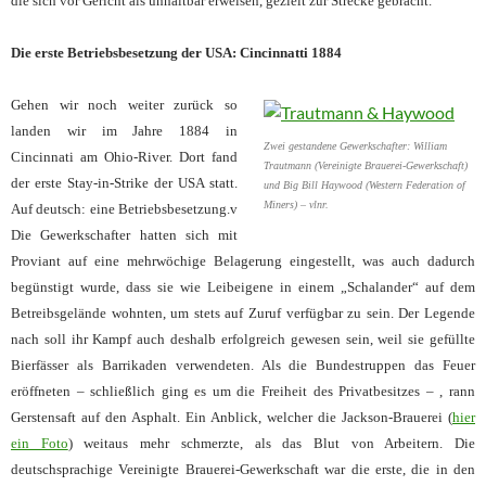
die sich vor Gericht als unhaltbar erweisen, gezielt zur Strecke gebracht.
Die erste Betriebsbesetzung der USA: Cincinnatti 1884
Gehen wir noch weiter zurück so
landen wir im Jahre 1884 in
Zwei gestandene Gewerkschafter: William
Cincinnati am Ohio-River. Dort fand
Trautmann (Vereinigte Brauerei-Gewerkschaft)
der erste Stay-in-Strike der USA statt.
und Big Bill Haywood (Western Federation of
Miners) – vlnr.
Auf deutsch: eine Betriebsbesetzung.v
Die Gewerkschafter hatten sich mit
Proviant auf eine mehrwöchige Belagerung eingestellt, was auch dadurch
begünstigt wurde, dass sie wie Leibeigene in einem „Schalander“ auf dem
Betreibsgelände wohnten, um stets auf Zuruf verfügbar zu sein. Der Legende
nach soll ihr Kampf auch deshalb erfolgreich gewesen sein, weil sie gefüllte
Bierfässer als Barrikaden verwendeten. Als die Bundestruppen das Feuer
eröffneten – schließlich ging es um die Freiheit des Privatbesitzes – , rann
Gerstensaft auf den Asphalt. Ein Anblick, welcher die Jackson-Brauerei (
hier
ein Foto
) weitaus mehr schmerzte, als das Blut von Arbeitern. Die
deutschsprachige Vereinigte Brauerei-Gewerkschaft war die erste, die in den