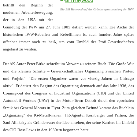
betrifft den Beginn der
Big Bill Haywood auf der Gründungsvesammlung der IWW
modernen Arbeiterbewegun
g,
der in den USA mit der
Gründung der IWW am 27. Juni 1905 datiert werden kann.
Die
Asche der
historischen IWW-Rebellen und Rebellinnen ist auch hundert Jahre später
offenbar immer noch zu heiß, um vom Umfeld der Profi-Gewerkschaften
angefasst zu werden.
Der AK-Autor Peter Birke schreibt im Vorwort zu seinem Buch “Die Gr
oße Wut
und die kleinen Schritte – Gewerkschaftliches
Organizing zwischen Protest
und Projekt”: “Die ersten Organizer waren vor vierzig Jahren in Chicago
aktiv”. Er datiert den Beginn des Organizing demnach auf das Jahr 1936, das
Coming-out des Congress of Industrial Organizations (CIO) und der United
Automobil Workers (UAW) in der Motor-Town Detroit durch den epochalen
Streik bei General Motors in Flynt. Zum gleichen Befund kommt das Büchlein
„Organizing“ der IG-Metall-nahen PR-Agentur Kornberger und Partner, die
Saul Alinksky als Gründervater der Idee ansehen, der seine Karriere im Umfeld
des CIO-Boss Lewis in den 1930ern begonnen hatte.