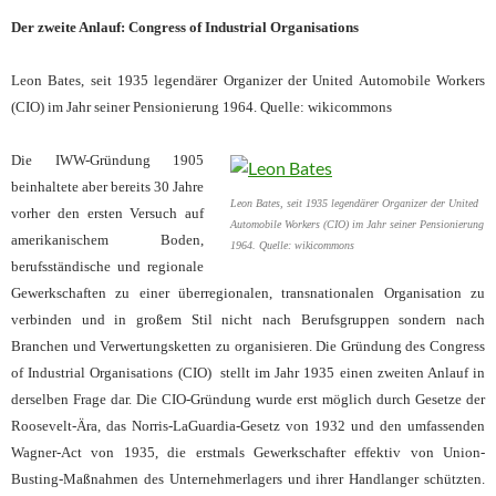
Der zweite Anlauf: Congress of Industrial Organisations
Leon Bates, seit 1935 legendärer Organizer der United Automobile Workers
(CIO) im Jahr seiner Pensionierung 1964. Quelle: wikicommons
Die IWW-Gründung 1905
beinhaltete aber bereits 30 Jahre
Leon Bates, seit 1935 legendärer Organizer der United
vorher den er
sten Versuch auf
Automobile Workers (CIO) im Jahr seiner Pensionierung
amerikanischem Boden,
1964. Quelle: wikicommons
berufsständische und regionale
Gewerkschaften zu einer überregionalen, transnationalen Organisation zu
verbinden und in große
m
Stil nicht nach Berufsgruppen sondern nach
Branchen und Verwertungsketten zu organisieren. Die Gründung des Congress
of Industrial Organisations (CIO) stellt im Jahr
1935 einen zweiten Anlauf in
derselben Frage dar. Die
CIO-Gründung wurde erst möglich durch Gesetze der
Roosevelt-Ära, das Norris-LaGuardia-Gesetz von 1932 und den umfassenden
Wagner-Act von 1935, die erstmals Gewerkschafter effektiv von Union-
Busting-Maßnahmen des Unternehmerlagers und ihrer Handlanger schützten.