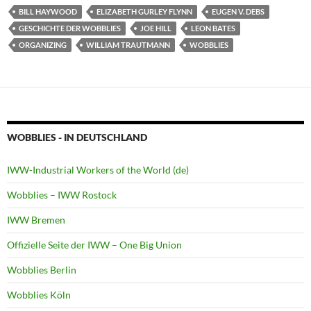
BILL HAYWOOD
ELIZABETH GURLEY FLYNN
EUGEN V. DEBS
GESCHICHTE DER WOBBLIES
JOE HILL
LEON BATES
ORGANIZING
WILLIAM TRAUTMANN
WOBBLIES
WOBBLIES - IN DEUTSCHLAND
IWW-Industrial Workers of the World (de)
Wobblies – IWW Rostock
IWW Bremen
Offizielle Seite der IWW – One Big Union
Wobblies Berlin
Wobblies Köln