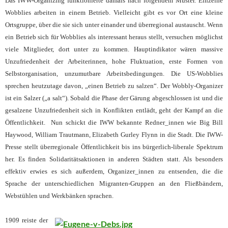
Das IWW-Organizing funktionierte damals nach folgendem Muster. Einzelne
Wobblies arbeiten in einem Betrieb. Vielleicht gibt es vor Ort eine kleine
Ortsgruppe, über die sie sich unter einander und überregional austauscht. Wenn
ein Betrieb sich für Wobblies als interessant heraus stellt, versuchen möglichst
viele Mitglieder, dort unter zu kommen. Hauptindikator wären massive
Unzufriedenheit der Arbeiterinnen, hohe Fluktuation, erste Formen von
Selbstorganisation, unzumutbare Arbeitsbedingungen. Die US-Wobblies
sprechen heutzutage davon, „einen Betrieb zu salzen“. Der Wobbly-Organizer
ist ein Salzer („a salt“). Sobald die Phase der Gärung abgeschlossen ist und die
gesalzene Unzufriedenheit sich in Konflikten entlädt, geht der Kampf an die
Öffentlichkeit. Nun schickt die IWW bekannte Redner_innen wie Big Bill
Haywood, William Trautmann, Elizabeth Gurley Flynn in die Stadt. Die IWW-
Presse stellt überregionale Öffentlichkeit bis ins bürgerlich-liberale Spektrum
her. Es finden Solidaritätsaktionen in anderen Städten statt. Als besonders
effektiv erwies es sich außerdem, Organizer_innen zu entsenden, die die
Sprache der unterschiedlichen Migranten-Gruppen an den Fließbändern,
Webstühlen und Werkbänken sprachen.
1909 reiste der