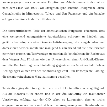
Voran gegangen war eine massive Eruption von Arbeiterunruhe in den Jahren
nach dem Crash von 1929 , wie Staughton Lynd schreibt. Erfolgreiche lokale
Generalstreiks in Minneapolis, Toledo und San Francisco und ein beinahe
erfolgreicher Streik in der Textilindustrie.
Die fortschrittlicheren Teile der amerikanischen Burgeoisie erkannten, dass
eine weitgehend unorganisierte Arbeiterklasse schwerer zu händeln und
gefährlicher wäre, als eine Gewerkschaftsbewegung, die eingebunden und
domestiziert werden konnte und mäßigend bis bremsend auf die Arbeiterschaft
einwirken musste, um Tarifverträge zu erzielen. So beinhalteten die Rechte aus
dem Wagner Act, Pflichten wie das Unterzeichnen einer Anti-Streik-Klausel
und die Durchsetzung derer Einhaltung gegenüber der Arbeiterschaft. Solche
Bedingungen wurden von den Wobblies abgelehnt. Eine konsequente Haltung,
die sie mit weitgehender Marginalisierung bezahlten.
Tatsächlich ging die Strategie im Falle des CIO letzendlich mustergültig auf.
Als die Roosevelt-Ära endete und in der Ära McCarthy ein reaktionärer
Umschwung erfolgte, war der CIO schon so korrumpiert, dass er nichts
entgegen zu setzen hatte und sich an der Ausgrenzung und Berufsverboten