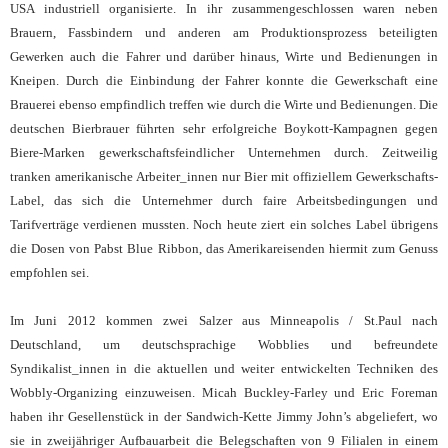
USA industriell organisierte. In ihr zusammengeschlossen waren neben
Brauern, Fassbindern und anderen am Produktionsprozess beteiligten
Gewerken auch die Fahrer und darüber hinaus, Wirte und Bedienungen in
Kneipen. Durch die Einbindung der Fahrer konnte die Gewerkschaft eine
Brauerei ebenso empfindlich treffen wie durch die Wirte und Bedienungen. Die
deutschen Bierbrauer führten sehr erfolgreiche Boykott-Kampagnen gegen
Biere-Marken gewerkschaftsfeindlicher Unternehmen durch. Zeitweilig
tranken amerikanische Arbeiter_innen nur Bier mit offiziellem Gewerkschafts-
Label, das sich die Unternehmer durch faire Arbeitsbedingungen und
Tarifverträge verdienen mussten. Noch heute ziert ein solches Label übrigens
die Dosen von Pabst Blue Ribbon, das Amerikareisenden hiermit zum Genuss
empfohlen sei.
Im Juni 2012 kommen zwei Salzer aus Minneapolis / St.Paul nach
Deutschland, um deutschsprachige Wobblies und befreundete
Syndikalist_innen in die aktuellen und weiter entwickelten Techniken des
Wobbly-Organizing einzuweisen. Micah Buckley-Farley und Eric Foreman
haben ihr Gesellenstück in der Sandwich-Kette Jimmy John’s abgeliefert, wo
sie in zweijähriger Aufbauarbeit die Belegschaften von 9 Filialen in einem