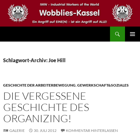
Zum
Inhalt
springen
Suchen
IWW – Wobblies Kassel
PRIMÄR
MENÜ
Schlagwort-Archiv: Joe Hill
GESCHICHTE DER ARBEITERBEWEGUNG
,
GEWERKSCHAFT&SOZIALES
DIE VERGESSENE
GESCHICHTE DES
ORGANIZING!
GALERIE
30. JULI 2012
KOMMENTAR HINTERLASSEN