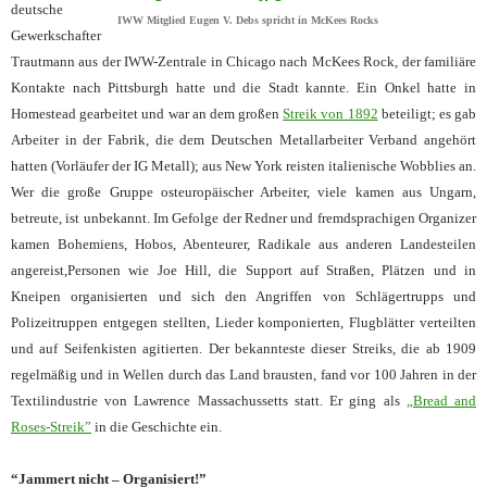
deutsche
IWW Mitglied Eugen V. Debs spricht in McKees Rocks
Gewerkschafter
Trautmann aus der IWW-Zentrale in Chicago nach McKees Rock, der familiäre
Kontakte nach Pittsburgh hatte und die Stadt kannte. Ein Onkel hatte in
Homestead gearbeitet und war an dem großen
Streik von 1892
beteiligt; es gab
Arbeiter in der Fabrik, die dem Deutschen Metallarbeiter Verband angehört
hatten (Vorläufer der IG Metall); aus New York reisten italienische Wobblies an.
Wer die große Gruppe osteuropäischer Arbeiter, viele kamen aus Ungarn,
betreute, ist unbekannt. Im Gefolge der Redner und fremdsprachigen Organizer
kamen Bohemiens, Hobos, Abenteurer, Radikale aus anderen Landesteilen
angereist,Personen wie Joe Hill, die Support auf Straßen, Plätzen und in
Kneipen organisierten und sich den Angriffen von Schlägertrupps und
Polizeitruppen entgegen stellten, Lieder komponierten, Flugblätter verteilten
und auf Seifenkisten agitierten. Der bekannteste dieser Streiks, die ab 1909
regelmäßig und in Wellen durch das Land brausten, fand vor 100 Jahren in der
Textilindustrie von Lawrence Massachussetts statt. Er ging als
„Bread and
Roses-Streik”
in die Geschichte ein.
“Jammert nicht – Organisiert!”