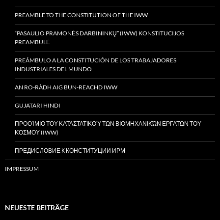
PREAMBLE TO THE CONSTITUTION OF THE IWW
“PASAULIO PRAMONĖS DARBININKŲ” (IWW) KONSTITUCIJOS
PREAMBULĖ
PREÁMBULO A LA CONSTITUCIÓN DE LOS TRABAJADORES
INDUSTRIALES DEL MUNDO
AN RO-RÀDH AIG BUN-REACHD IWW
GUJATARI HINDI
ΠΡΟΟΊΜΙΟ ΤΟΥ ΚΑΤΑΣΤΑΤΙΚΟΎ ΤΩΝ ΒΙΟΜΗΧΑΝΙΚΏΝ ΕΡΓΑΤΏΝ ΤΟΥ
ΚΌΣΜΟΥ (IWW)
ПРЕДИСЛОВИЕ К КОНСТИТУЦИИ ИРМ
IMPRESSUM
NEUESTE BEITRÄGE