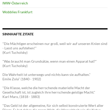
IWW-Österreich
Wobblies Frankfurt
SINNHAFTE ZITATE
"Die Mächtigen erscheinen nur groß, weil wir auf unseren Knien sind
- Lasst uns aufstehen!"
(Kurt Tucholsky)
"Was braucht man Grundsätze, wenn man einen Apparat hat?"
(Kurt Tucholsky)
Die Wahrheit ist unterwegs und nichts kann sie aufhalten."
Emile Zola" (1840 - 1902)
"Die Klasse, welche die herrschende materielle Macht der
Gesellschaft ist, ist zugleich ihre herrschende geistige Macht."
Karl Marx, (1818 - 1883)
"Das Geld ist der allgemeine, für sich selbst konstruierte Wert aller
Dinge. Es hat daher die ganze Welt, die Menschheit wie die Natur,