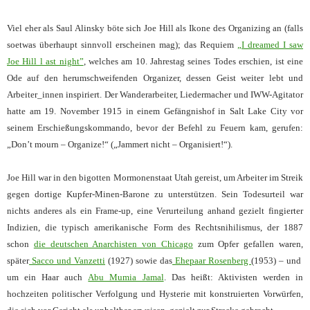
Viel eher als Saul Alinsky böte sich Joe Hill als Ikone des Organizing an (falls
soetwas überhaupt sinnvoll erscheinen mag); das Requiem
„I dreamed I saw
Joe Hill l ast night”
, welches am 10. Jahrestag seines Todes erschien, ist eine
Ode auf den herumschweifenden Organizer, dessen Geist weiter lebt und
Arbeiter_innen inspiriert. Der Wanderarbeiter, Liedermacher und IWW-Agitator
hatte am 19. November 1915 in einem Gefängnishof in Salt Lake City vor
seinem Erschießungskommando, bevor der Befehl zu Feuern kam, gerufen:
„Don’t mourn – Organize!“ („Jammert nicht – Organisiert!“).
Joe Hill war in den bigotten Mormonenstaat Utah gereist, um Arbeiter
im Streik
gegen dortige Kupfer-Minen-Barone zu unterstützen. Sein Todesurteil war
nichts anderes als ein Frame-up, eine Verurteilung anhand gezielt fingierter
Indizien, die typisch amerikanische Form des Rechtsnihilismus, der 1887
schon
die deutschen Anarchisten von Chicago
zum Opfer gefallen waren,
später
Sacco und Vanzetti
(1927) sowie das
Ehepaar Rosenberg
(1953) – und
um ein Haar auch
Abu Mumia Jamal
. Das heißt: Aktivisten werden in
hochzeiten politischer Verfolgung und Hysterie mit konstruierten Vorwürfen,