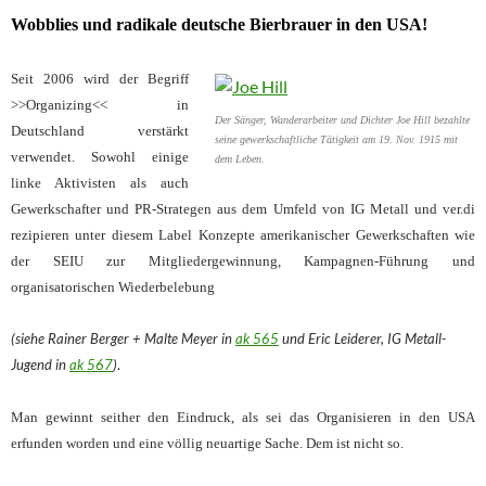
Wobblies und radikale deutsche Bierbrauer in den USA!
Seit 2006 wird der Begriff
>>Organizing<< in
Der Sänger, Wanderarbeiter und Dichter Joe Hill bezahlte
Deutschland verstärkt
seine gewerkschaftliche Tätigkeit am 19. Nov. 1915 mit
verwendet. Sowohl einige
dem Leben.
linke Aktivisten als auch
Gewerkschafter und PR-Strategen aus dem Umfeld von IG Metall und ver.di
rezipieren unter diesem Label Konzepte amerikanischer Gewerkschaften wie
der SEIU zur Mitgliedergewinnung, Kampagnen-Führung und
organisatorischen Wiederbelebung
(siehe Rainer Berger + Malte Meyer in
ak 565
und Eric Leiderer, IG Metall-
Jugend in
ak 567
)
.
Man gewinnt seither den Eindruck, als sei das Organisieren in den USA
erfunden worden und eine völlig neuartige Sache. Dem ist nicht so.