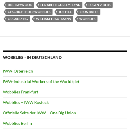
BILL HAYWOOD
ELIZABETH GURLEY FLYNN
EUGEN V. DEBS
GESCHICHTE DER WOBBLIES
JOE HILL
LEON BATES
ORGANIZING
WILLIAM TRAUTMANN
WOBBLIES
WOBBLIES - IN DEUTSCHLAND
IWW-Österreich
IWW-Industrial Workers of the World (de)
Wobblies Frankfurt
Wobblies – IWW Rostock
Offizielle Seite der IWW – One Big Union
Wobblies Berlin