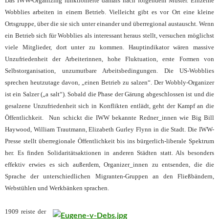
Das IWW-Organizing funktionierte damals nach folgendem Muster. Einzelne
Wobblies arbeiten in einem Betrieb. Vielleicht gibt es vor Ort eine kleine
Ortsgruppe, über die sie sich unter einander und überregional austauscht. Wenn
ein Betrieb sich für Wobblies als interessant heraus stellt, versuchen möglichst
viele Mitglieder, dort unter zu kommen. Hauptindikator wären massive
Unzufriedenheit der Arbeiterinnen, hohe Fluktuation, erste Formen von
Selbstorganisation, unzumutbare Arbeitsbedingungen. Die US-Wobblies
sprechen heutzutage davon, „einen Betrieb zu salzen“. Der Wobbly-Organizer
ist ein Salzer („a salt“). Sobald die Phase der Gärung abgeschlossen ist und die
gesalzene Unzufriedenheit sich in Konflikten entlädt, geht der Kampf an die
Öffentlichkeit. Nun schickt die IWW bekannte Redner_innen wie Big Bill
Haywood, William Trautmann, Elizabeth Gurley Flynn in die Stadt. Die IWW-
Presse stellt überregionale Öffentlichkeit bis ins bürgerlich-liberale Spektrum
her. Es finden Solidaritätsaktionen in anderen Städten statt. Als besonders
effektiv erwies es sich außerdem, Organizer_innen zu entsenden, die die
Sprache der unterschiedlichen Migranten-Gruppen an den Fließbändern,
Webstühlen und Werkbänken sprachen.
1909 reiste der