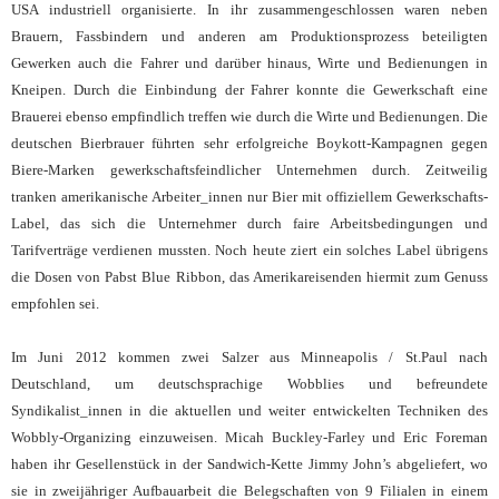
USA industriell organisierte. In ihr zusammengeschlossen waren neben
Brauern, Fassbindern und anderen am Produktionsprozess beteiligten
Gewerken auch die Fahrer und darüber hinaus, Wirte und Bedienungen in
Kneipen. Durch die Einbindung der Fahrer konnte die Gewerkschaft eine
Brauerei ebenso empfindlich treffen wie durch die Wirte und Bedienungen. Die
deutschen Bierbrauer führten sehr erfolgreiche Boykott-Kampagnen gegen
Biere-Marken gewerkschaftsfeindlicher Unternehmen durch. Zeitweilig
tranken amerikanische Arbeiter_innen nur Bier mit offiziellem Gewerkschafts-
Label, das sich die Unternehmer durch faire Arbeitsbedingungen und
Tarifverträge verdienen mussten. Noch heute ziert ein solches Label übrigens
die Dosen von Pabst Blue Ribbon, das Amerikareisenden hiermit zum Genuss
empfohlen sei.
Im Juni 2012 kommen zwei Salzer aus Minneapolis / St.Paul nach
Deutschland, um deutschsprachige Wobblies und befreundete
Syndikalist_innen in die aktuellen und weiter entwickelten Techniken des
Wobbly-Organizing einzuweisen. Micah Buckley-Farley und Eric Foreman
haben ihr Gesellenstück in der Sandwich-Kette Jimmy John’s abgeliefert, wo
sie in zweijähriger Aufbauarbeit die Belegschaften von 9 Filialen in einem