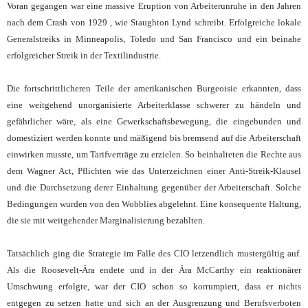
Voran gegangen war eine massive Eruption von Arbeiterunruhe in den Jahren
nach dem Crash von 1929 , wie Staughton Lynd schreibt. Erfolgreiche lokale
Generalstreiks in Minneapolis, Toledo und San Francisco und ein beinahe
erfolgreicher Streik in der Textilindustrie.
Die fortschrittlicheren Teile der amerikanischen Burgeoisie erkannten, dass
eine weitgehend unorganisierte Arbeiterklasse schwerer zu händeln und
gefährlicher wäre, als eine Gewerkschaftsbewegung, die eingebunden und
domestiziert werden konnte und mäßigend bis bremsend auf die Arbeiterschaft
einwirken musste, um Tarifverträge zu erzielen. So beinhalteten die Rechte aus
dem Wagner Act, Pflichten wie das Unterzeichnen einer Anti-Streik-Klausel
und die Durchsetzung derer Einhaltung gegenüber der Arbeiterschaft. Solche
Bedingungen wurden von den Wobblies abgelehnt. Eine konsequente Haltung,
die sie mit weitgehender Marginalisierung bezahlten.
Tatsächlich ging die Strategie im Falle des CIO letzendlich mustergültig auf.
Als die Roosevelt-Ära endete und in der Ära McCarthy ein reaktionärer
Umschwung erfolgte, war der CIO schon so korrumpiert, dass er nichts
entgegen zu setzen hatte und sich an der Ausgrenzung und Berufsverboten