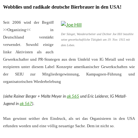
Wobblies und radikale deutsche Bierbrauer in den USA!
Seit 2006 wird der Begriff
>>Organizing<< in
Der Sänger, Wanderarbeiter und Dichter Joe Hill bezahlte
Deutschland verstärkt
seine gewerkschaftliche Tätigkeit am 19. Nov. 1915 mit
verwendet. Sowohl einige
dem Leben.
linke Aktivisten als auch
Gewerkschafter und PR-Strategen aus dem Umfeld von IG Metall und ver.di
rezipieren unter diesem Label Konzepte amerikanischer Gewerkschaften wie
der SEIU zur Mitgliedergewinnung, Kampagnen-Führung und
organisatorischen Wiederbelebung
(siehe Rainer Berger + Malte Meyer in
ak 565
und Eric Leiderer, IG Metall-
Jugend in
ak 567
)
.
Man gewinnt seither den Eindruck, als sei das Organisieren in den USA
erfunden worden und eine völlig neuartige Sache. Dem ist nicht so.