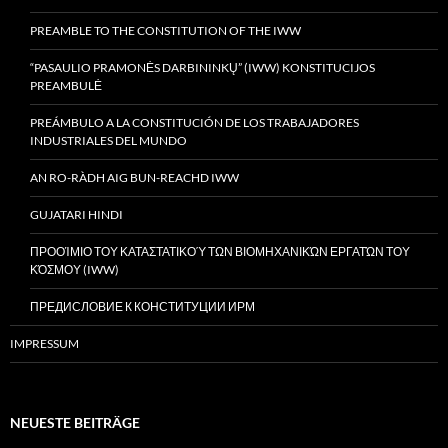
PREAMBLE TO THE CONSTITUTION OF THE IWW
“PASAULIO PRAMONĖS DARBININKŲ” (IWW) KONSTITUCIJOS
PREAMBULĖ
PREÁMBULO A LA CONSTITUCIÓN DE LOS TRABAJADORES
INDUSTRIALES DEL MUNDO
AN RO-RÀDH AIG BUN-REACHD IWW
GUJATARI HINDI
ΠΡΟΟΊΜΙΟ ΤΟΥ ΚΑΤΑΣΤΑΤΙΚΟΎ ΤΩΝ ΒΙΟΜΗΧΑΝΙΚΏΝ ΕΡΓΑΤΏΝ ΤΟΥ
ΚΌΣΜΟΥ (IWW)
ПРЕДИСЛОВИЕ К КОНСТИТУЦИИ ИРМ
IMPRESSUM
NEUESTE BEITRÄGE