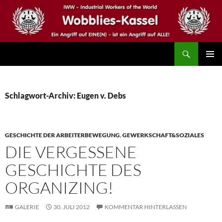
Zum
Inhalt
springen
Suchen
IWW – Wobblies Kassel
PRIMÄR
MENÜ
Schlagwort-Archiv: Eugen v. Debs
GESCHICHTE DER ARBEITERBEWEGUNG
,
GEWERKSCHAFT&SOZIALES
DIE VERGESSENE
GESCHICHTE DES
ORGANIZING!
GALERIE
30. JULI 2012
KOMMENTAR HINTERLASSEN