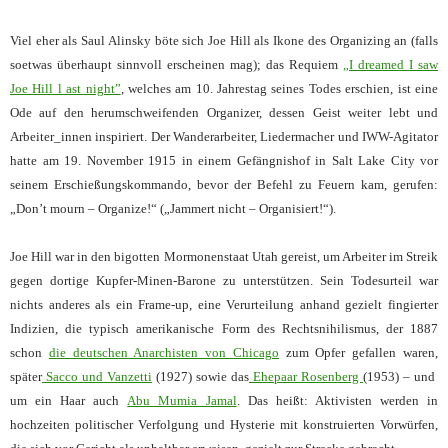
Viel eher als Saul Alinsky böte sich Joe Hill als Ikone des Organizing an (falls
soetwas überhaupt sinnvoll erscheinen mag); das Requiem
„I dreamed I saw
Joe Hill l ast night”
, welches am 10. Jahrestag seines Todes erschien, ist eine
Ode auf den herumschweifenden Organizer, dessen Geist weiter lebt und
Arbeiter_innen inspiriert. Der Wanderarbeiter, Liedermacher und IWW-Agitator
hatte am 19. November 1915 in einem Gefängnishof in Salt Lake City vor
seinem Erschießungskommando, bevor der Befehl zu Feuern kam, gerufen:
„Don’t mourn – Organize!“ („Jammert nicht – Organisiert!“).
Joe Hill war in den bigotten Mormonenstaat Utah gereist, um Arbeiter
im Streik
gegen dortige Kupfer-Minen-Barone zu unterstützen. Sein Todesurteil war
nichts anderes als ein Frame-up, eine Verurteilung anhand gezielt fingierter
Indizien, die typisch amerikanische Form des Rechtsnihilismus, der 1887
schon
die deutschen Anarchisten von Chicago
zum Opfer gefallen waren,
später
Sacco und Vanzetti
(1927) sowie das
Ehepaar Rosenberg
(1953) – und
um ein Haar auch
Abu Mumia Jamal
. Das heißt: Aktivisten werden in
hochzeiten politischer Verfolgung und Hysterie mit konstruierten Vorwürfen,