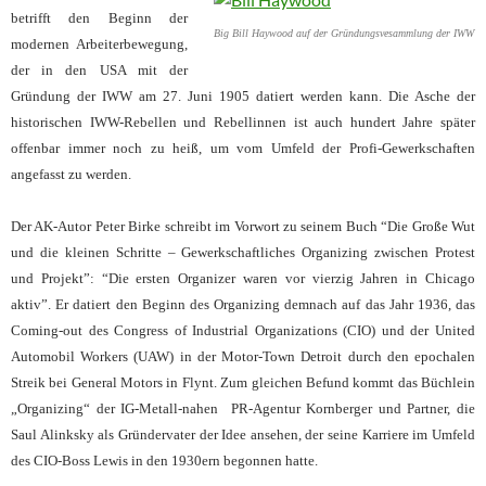
betrifft den Beginn der
Big Bill Haywood auf der Gründungsvesammlung der IWW
modernen Arbeiterbewegun
g,
der in den USA mit der
Gründung der IWW am 27. Juni 1905 datiert werden kann.
Die
Asche der
historischen IWW-Rebellen und Rebellinnen ist auch hundert Jahre später
offenbar immer noch zu heiß, um vom Umfeld der Profi-Gewerkschaften
angefasst zu werden.
Der AK-Autor Peter Birke schreibt im Vorwort zu seinem Buch “Die Gr
oße Wut
und die kleinen Schritte – Gewerkschaftliches
Organizing zwischen Protest
und Projekt”: “Die ersten Organizer waren vor vierzig Jahren in Chicago
aktiv”. Er datiert den Beginn des Organizing demnach auf das Jahr 1936, das
Coming-out des Congress of Industrial Organizations (CIO) und der United
Automobil Workers (UAW) in der Motor-Town Detroit durch den epochalen
Streik bei General Motors in Flynt. Zum gleichen Befund kommt das Büchlein
„Organizing“ der IG-Metall-nahen PR-Agentur Kornberger und Partner, die
Saul Alinksky als Gründervater der Idee ansehen, der seine Karriere im Umfeld
des CIO-Boss Lewis in den 1930ern begonnen hatte.