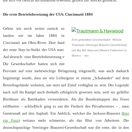
die sich vor Gericht als unhaltbar erweisen, gezielt zur Strecke gebracht.
Die erste Betriebsbesetzung der USA: Cincinnatti 1884
Gehen wir noch weiter zurück so
landen wir im Jahre 1884 in
Zwei gestandene Gewerkschafter: William
Cincinnati am Ohio-River. Dort fand
Trautmann (Vereinigte Brauerei-Gewerkschaft)
der erste Stay-in-Strike der USA statt.
und Big Bill Haywood (Western Federation of
Miners) – vlnr.
Auf deutsch: eine Betriebsbesetzung.v
Die Gewerkschafter hatten sich mit
Proviant auf eine mehrwöchige Belagerung eingestellt, was auch dadurch
begünstigt wurde, dass sie wie Leibeigene in einem „Schalander“ auf dem
Betreibsgelände wohnten, um stets auf Zuruf verfügbar zu sein. Der Legende
nach soll ihr Kampf auch deshalb erfolgreich gewesen sein, weil sie gefüllte
Bierfässer als Barrikaden verwendeten. Als die Bundestruppen das Feuer
eröffneten – schließlich ging es um die Freiheit des Privatbesitzes – , rann
Gerstensaft auf den Asphalt. Ein Anblick, welcher die Jackson-Brauerei (
hier
ein Foto
) weitaus mehr schmerzte, als das Blut von Arbeitern. Die
deutschsprachige Vereinigte Brauerei-Gewerkschaft war die erste, die in den