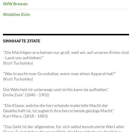
IWW Bremen
Wobblies Köln
SINNHAFTE ZITATE
"Die Mächtigen erscheinen nur groß, weil wir auf unseren Knien sind
- Lasst uns aufstehen!"
(Kurt Tucholsky)
"Was braucht man Grundsätze, wenn man einen Apparat hat?"
(Kurt Tucholsky)
Die Wahrheit ist unterwegs und nichts kann sie aufhalten."
Emile Zola" (1840 - 1902)
"Die Klasse, welche die herrschende materielle Macht der
Gesellschaft ist, ist zugleich ihre herrschende geistige Macht."
Karl Marx, (1818 - 1883)
"Das Geld ist der allgemeine, für sich selbst konstruierte Wert aller
Dinge. Es hat daher die ganze Welt, die Menschheit wie die Natur,