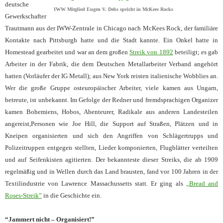
deutsche
IWW Mitglied Eugen V. Debs spricht in McKees Rocks
Gewerkschafter
Trautmann aus der IWW-Zentrale in Chicago nach McKees Rock, der familiäre
Kontakte nach Pittsburgh hatte und die Stadt kannte. Ein Onkel hatte in
Homestead gearbeitet und war an dem großen
Streik von 1892
beteiligt; es gab
Arbeiter in der Fabrik, die dem Deutschen Metallarbeiter Verband angehört
hatten (Vorläufer der IG Metall); aus New York reisten italienische Wobblies an.
Wer die große Gruppe osteuropäischer Arbeiter, viele kamen aus Ungarn,
betreute, ist unbekannt. Im Gefolge der Redner und fremdsprachigen Organizer
kamen Bohemiens, Hobos, Abenteurer, Radikale aus anderen Landesteilen
angereist,Personen wie Joe Hill, die Support auf Straßen, Plätzen und in
Kneipen organisierten und sich den Angriffen von Schlägertrupps und
Polizeitruppen entgegen stellten, Lieder komponierten, Flugblätter verteilten
und auf Seifenkisten agitierten. Der bekannteste dieser Streiks, die ab 1909
regelmäßig und in Wellen durch das Land brausten, fand vor 100 Jahren in der
Textilindustrie von Lawrence Massachussetts statt. Er ging als
„Bread and
Roses-Streik”
in die Geschichte ein.
“Jammert nicht – Organisiert!”