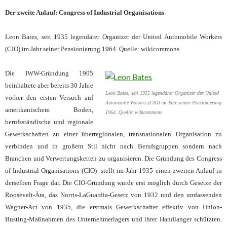
Der zweite Anlauf: Congress of Industrial Organisations
Leon Bates, seit 1935 legendärer Organizer der United Automobile Workers
(CIO) im Jahr seiner Pensionierung 1964. Quelle: wikicommons
Die IWW-Gründung 1905
beinhaltete aber bereits 30 Jahre
Leon Bates, seit 1935 legendärer Organizer der United
vorher den er
sten Versuch auf
Automobile Workers (CIO) im Jahr seiner Pensionierung
amerikanischem Boden,
1964. Quelle: wikicommons
berufsständische und regionale
Gewerkschaften zu einer überregionalen, transnationalen Organisation zu
verbinden und in große
m
Stil nicht nach Berufsgruppen sondern nach
Branchen und Verwertungsketten zu organisieren. Die Gründung des Congress
of Industrial Organisations (CIO) stellt im Jahr
1935 einen zweiten Anlauf in
derselben Frage dar. Die
CIO-Gründung wurde erst möglich durch Gesetze der
Roosevelt-Ära, das Norris-LaGuardia-Gesetz von 1932 und den umfassenden
Wagner-Act von 1935, die erstmals Gewerkschafter effektiv von Union-
Busting-Maßnahmen des Unternehmerlagers und ihrer Handlanger schützten.