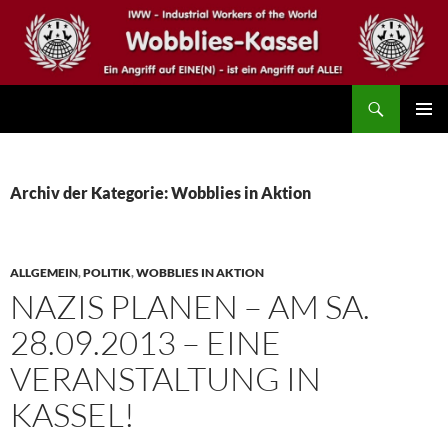
Zum
Inhalt
springen
Suchen
IWW – Wobblies Kassel
PRIMÄR
MENÜ
Archiv der Kategorie: Wobblies in Aktion
ALLGEMEIN
,
POLITIK
,
WOBBLIES IN AKTION
NAZIS PLANEN – AM SA.
28.09.2013 – EINE
VERANSTALTUNG IN
KASSEL!