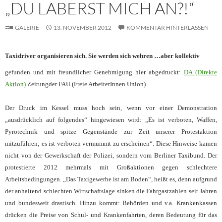
„DU LABERST MICH AN?!“
GALERIE
13. NOVEMBER 2012
KOMMENTAR HINTERLASSEN
Taxidriver organisieren sich. Sie werden sich wehren …aber kollektiv
gefunden und mit freundlicher Genehmigung hier abgedruckt:
DA (Direkte
Aktion)
Zeitungder FAU (Freie ArbeiterInnen Union)
Der Druck im Kessel muss hoch sein, wenn vor einer Demonstration
„ausdrücklich auf folgendes“ hingewiesen wird: „Es ist verboten, Waffen,
Pyrotechnik und spitze Gegenstände zur Zeit unserer Protestaktion
mitzuführen; es ist verboten vermummt zu erscheinen“. Diese Hinweise kamen
nicht von der Gewerkschaft der Polizei, sondern vom Berliner Taxibund. Der
protestierte 2012 mehrmals mit Großaktionen gegen schlechtere
Arbeitsbedingungen. „Das Taxigewerbe ist am Boden“, heißt es, denn aufgrund
der anhaltend schlechten Wirtschaftslage sinken die Fahrgastzahlen seit Jahren
und bundesweit drastisch. Hinzu kommt: Behörden und v.a. Krankenkassen
drücken die Preise von Schul- und Krankenfahrten, deren Bedeutung für das