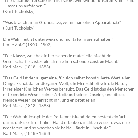
"Die Mächtigen erscheinen nur groß, weil wir auf unseren Knien sind
- Lasst uns aufstehen!"
(Kurt Tucholsky)
"Was braucht man Grundsätze, wenn man einen Apparat hat?"
(Kurt Tucholsky)
Die Wahrheit ist unterwegs und nichts kann sie aufhalten."
Emile Zola" (1840 - 1902)
"Die Klasse, welche die herrschende materielle Macht der
Gesellschaft ist, ist zugleich ihre herrschende geistige Macht."
Karl Marx, (1818 - 1883)
"Das Geld ist der allgemeine, für sich selbst konstruierte Wert aller
Dinge. Es hat daher die ganze Welt, die Menschheit wie die Natur,
ihres eigentümlichen Wertes beraubt. Das Geld ist das den Menschen
entfremdete Wesen seiner Arbeit und seines Daseins, und dieses
fremde Wesen beherrscht ihn, und er betet es an"
Karl Marx, (1818 - 1883)
"Die Wahlphilosophie der Parlamentskandidaten besteht einfach
darin, daß sie ihrer linken Hand erlauben, nicht zu wissen, was ihre
rechte tut, und so waschen sie beide Hände in Unschuld."
Karl Marx, (1818 - 1883)