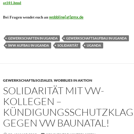
ot101.html
wobbline[at]gmx.de
Bei Fragen wendet euch an
GEWERKSCHAFTEN IN UGANDA
GEWERKSCHAFTSAUFBAU IN UGANDA
IWW AUFBAU IN UGANDA
SOLIDARITÄT
UGANDA
GEWERKSCHAFT&SOZIALES
,
WOBBLIES IN AKTION
SOLIDARITÄT MIT VW-
KOLLEGEN –
KÜNDIGUNGSSCHUTZKLAG
GEGEN VW BAUNATAL!