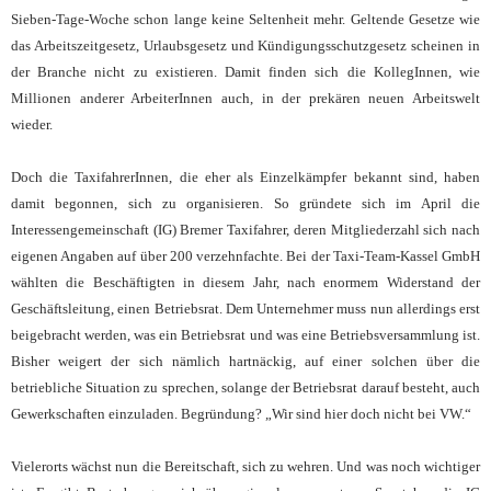
Sieben-Tage-Woche schon lange keine Seltenheit mehr. Geltende Gesetze wie
das Arbeitszeitgesetz, Urlaubsgesetz und Kündigungsschutzgesetz scheinen in
der Branche nicht zu existieren. Damit finden sich die KollegInnen, wie
Millionen anderer ArbeiterInnen auch, in der prekären neuen Arbeitswelt
wieder.
Doch die TaxifahrerInnen, die eher als Einzelkämpfer bekannt sind, haben
damit begonnen, sich zu organisieren. So gründete sich im April die
Interessengemeinschaft (IG) Bremer Taxifahrer, deren Mitgliederzahl sich nach
eigenen Angaben auf über 200 verzehnfachte. Bei der Taxi-Team-Kassel GmbH
wählten die Beschäftigten in diesem Jahr, nach enormem Widerstand der
Geschäftsleitung, einen Betriebsrat. Dem Unternehmer muss nun allerdings erst
beigebracht werden, was ein Betriebsrat und was eine Betriebsversammlung ist.
Bisher weigert der sich nämlich hartnäckig, auf einer solchen über die
betriebliche Situation zu sprechen, solange der Betriebsrat darauf besteht, auch
Gewerkschaften einzuladen. Begründung? „Wir sind hier doch nicht bei VW.“
Vielerorts wächst nun die Bereitschaft, sich zu wehren. Und was noch wichtiger