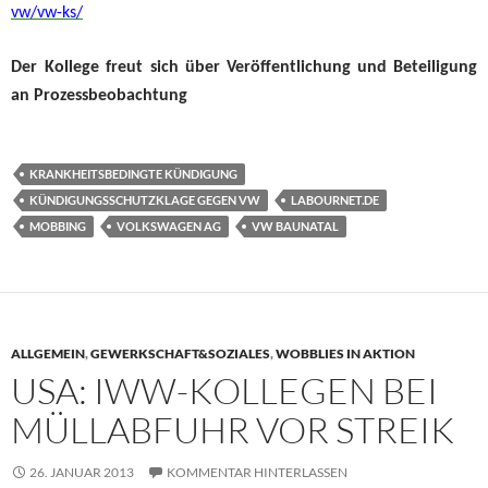
vw/vw-ks/
Der Kollege freut sich über
Veröffentlichung und
Beteiligung
an Prozessbeobachtung
KRANKHEITSBEDINGTE KÜNDIGUNG
KÜNDIGUNGSSCHUTZKLAGE GEGEN VW
LABOURNET.DE
MOBBING
VOLKSWAGEN AG
VW BAUNATAL
ALLGEMEIN
,
GEWERKSCHAFT&SOZIALES
,
WOBBLIES IN AKTION
USA: IWW-KOLLEGEN BEI
MÜLLABFUHR VOR STREIK
26. JANUAR 2013
KOMMENTAR HINTERLASSEN