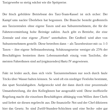
Taxigewerbe so stetig wächst wie die Spritpreise.
Der frisch gebildete Betriebsrat des Taxi-Team-Kassel ist sich sicher: Der
Kampf ums nackte Überleben hat begonnen. Die Branche besteht großenteils
aus Taxizentralen ohne eigene Taxen und aus Subunternehmern, die für die
Fahrtenvermittlung hohe Beiträge zahlen. Auch gibt es Betriebe, die eine
Zentrale und eine eigene „Flotte“ unterhalten. Der Großteil wird aber von
Subunternehmern gestellt. Diese betreiben dann – als Taxenbesitzer mit ca. 1-3
Taxen – ihre eigene Selbstausbeutung. Schätzungsweise weniger als 25% der
Beschäftigten bestreiten ihren Lebensunterhalt einzig vom Taxilohn; die
meisten FahrerInnen sind auf (ergänzendes) Hartz IV angewiesen.
Fakt ist leider auch, dass sich viele Taxiunternehmen nur noch durch faule
Tricks über Wasser halten können. So wird oft ein niedriger Festlohn bestimmt,
das spart Sozialabgaben. Aufgestockt wird der dann durch eine prozentuale
Umsatzbeteilung, die den KollegInnen bar ausgezahlt wird. Diese inoffizielle
Regelung macht die einzelnen Beschäftigten abhängig vom Willen ihrer Chefs
und liefert sie diesen regelrecht aus. Die finanzielle Not und der Chef diktieren
hier das Gesetz. So sind Zwölf-Stunden-Schichten und eine Sechs- oder gar