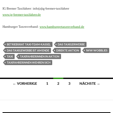
IG Bremer Taxifahrer: info(a)ig-bremer-taxifahrer
www.ig-bremer-taxifahrer.de
Hamburger Taxenverband:
www.hamburgertaxenverband.de
BETRIEBSRAT TAXI-TEAM-KASSEL
DAS TAXIGERWERBE
DAS TAXIGEWERBE IST AM ENDE
DIREKTE AKTION
IWW WOBBLIES
TAXI
TAXIFAHRERINNEN IN AKTION
TAXIFAHRERINNEN WEHREN SICH
Beitragsnavigation
← VORHERIGE
1
2
3
NÄCHSTE →