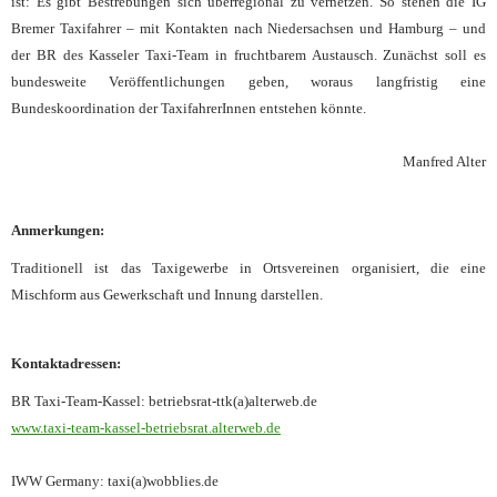
ist: Es gibt Bestrebungen sich überregional zu vernetzen. So stehen die IG
Bremer Taxifahrer – mit Kontakten nach Niedersachsen und Hamburg – und
der BR des Kasseler Taxi-Team in fruchtbarem Austausch. Zunächst soll es
bundesweite Veröffentlichungen geben, woraus langfristig eine
Bundeskoordination der TaxifahrerInnen entstehen könnte.
Manfred Alter
Anmerkungen:
Traditionell ist das Taxigewerbe in Ortsvereinen organisiert, die eine
Mischform aus Gewerkschaft und Innung darstellen.
Kontaktadressen:
BR Taxi-Team-Kassel: betriebsrat-ttk(a)alterweb.de
www.taxi-team-kassel-betriebsrat.alterweb.de
IWW Germany: taxi(a)wobblies.de