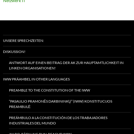
Netzwerk IT
UNSERE SPRECHZEITEN:
DISKUSSION!
ANTWORT AUF EINEN BEITRAG DER AK ZUR HAUPTAMTLICHKEIT IN
LINKEN ORGANISATIONEN!
IWW PRÄAMBEL IN OTHER LANGUAGES
PREAMBLE TO THE CONSTITUTION OF THE IWW
“PASAULIO PRAMONĖS DARBININKŲ” (IWW) KONSTITUCIJOS
PREAMBULĖ
PREÁMBULO A LA CONSTITUCIÓN DE LOS TRABAJADORES
INDUSTRIALES DEL MUNDO