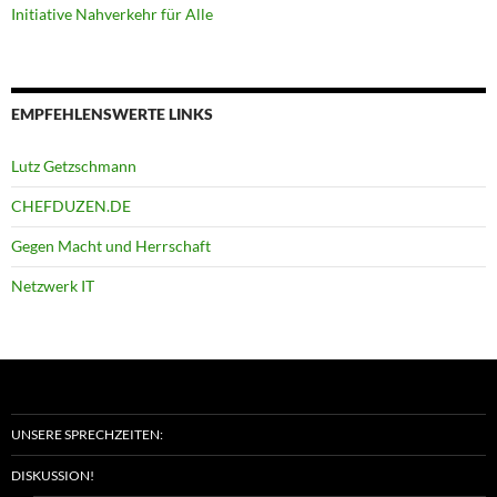
Initiative Nahverkehr für Alle
EMPFEHLENSWERTE LINKS
Lutz Getzschmann
CHEFDUZEN.DE
Gegen Macht und Herrschaft
Netzwerk IT
UNSERE SPRECHZEITEN:
DISKUSSION!