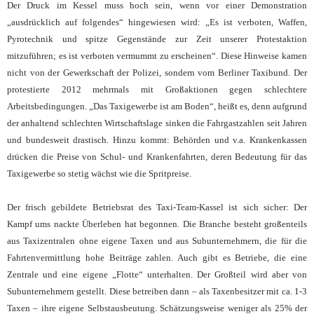
Der Druck im Kessel muss hoch sein, wenn vor einer Demonstration
„ausdrücklich auf folgendes“ hingewiesen wird: „Es ist verboten, Waffen,
Pyrotechnik und spitze Gegenstände zur Zeit unserer Protestaktion
mitzuführen; es ist verboten vermummt zu erscheinen“. Diese Hinweise kamen
nicht von der Gewerkschaft der Polizei, sondern vom Berliner Taxibund. Der
protestierte 2012 mehrmals mit Großaktionen gegen schlechtere
Arbeitsbedingungen. „Das Taxigewerbe ist am Boden“, heißt es, denn aufgrund
der anhaltend schlechten Wirtschaftslage sinken die Fahrgastzahlen seit Jahren
und bundesweit drastisch. Hinzu kommt: Behörden und v.a. Krankenkassen
drücken die Preise von Schul- und Krankenfahrten, deren Bedeutung für das
Taxigewerbe so stetig wächst wie die Spritpreise.
Der frisch gebildete Betriebsrat des Taxi-Team-Kassel ist sich sicher: Der
Kampf ums nackte Überleben hat begonnen. Die Branche besteht großenteils
aus Taxizentralen ohne eigene Taxen und aus Subunternehmern, die für die
Fahrtenvermittlung hohe Beiträge zahlen. Auch gibt es Betriebe, die eine
Zentrale und eine eigene „Flotte“ unterhalten. Der Großteil wird aber von
Subunternehmern gestellt. Diese betreiben dann – als Taxenbesitzer mit ca. 1-3
Taxen – ihre eigene Selbstausbeutung. Schätzungsweise weniger als 25% der