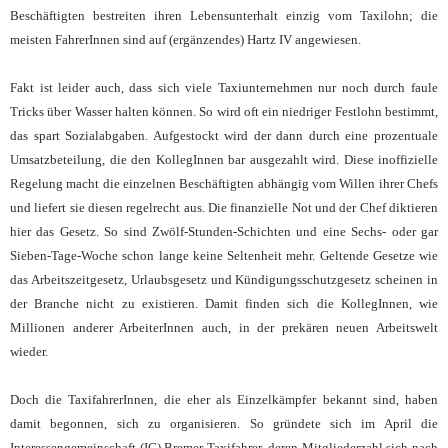
Beschäftigten bestreiten ihren Lebensunterhalt einzig vom Taxilohn; die
meisten FahrerInnen sind auf (ergänzendes) Hartz IV angewiesen.
Fakt ist leider auch, dass sich viele Taxiunternehmen nur noch durch faule
Tricks über Wasser halten können. So wird oft ein niedriger Festlohn bestimmt,
das spart Sozialabgaben. Aufgestockt wird der dann durch eine prozentuale
Umsatzbeteilung, die den KollegInnen bar ausgezahlt wird. Diese inoffizielle
Regelung macht die einzelnen Beschäftigten abhängig vom Willen ihrer Chefs
und liefert sie diesen regelrecht aus. Die finanzielle Not und der Chef diktieren
hier das Gesetz. So sind Zwölf-Stunden-Schichten und eine Sechs- oder gar
Sieben-Tage-Woche schon lange keine Seltenheit mehr. Geltende Gesetze wie
das Arbeitszeitgesetz, Urlaubsgesetz und Kündigungsschutzgesetz scheinen in
der Branche nicht zu existieren. Damit finden sich die KollegInnen, wie
Millionen anderer ArbeiterInnen auch, in der prekären neuen Arbeitswelt
wieder.
Doch die TaxifahrerInnen, die eher als Einzelkämpfer bekannt sind, haben
damit begonnen, sich zu organisieren. So gründete sich im April die
Interessengemeinschaft (IG) Bremer Taxifahrer, deren Mitgliederzahl sich nach