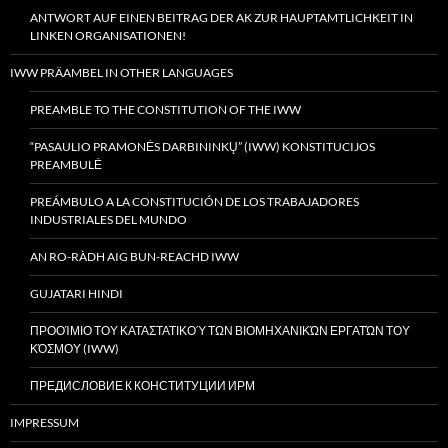
ANTWORT AUF EINEN BEITRAG DER AK ZUR HAUPTAMTLICHKEIT IN
LINKEN ORGANISATIONEN!
IWW PRÄAMBEL IN OTHER LANGUAGES
PREAMBLE TO THE CONSTITUTION OF THE IWW
“PASAULIO PRAMONĖS DARBININKŲ” (IWW) KONSTITUCIJOS
PREAMBULĖ
PREÁMBULO A LA CONSTITUCIÓN DE LOS TRABAJADORES
INDUSTRIALES DEL MUNDO
AN RO-RÀDH AIG BUN-REACHD IWW
GUJATARI HINDI
ΠΡΟΟΊΜΙΟ ΤΟΥ ΚΑΤΑΣΤΑΤΙΚΟΎ ΤΩΝ ΒΙΟΜΗΧΑΝΙΚΏΝ ΕΡΓΑΤΏΝ ΤΟΥ
ΚΌΣΜΟΥ (IWW)
ПРЕДИСЛОВИЕ К КОНСТИТУЦИИ ИРМ
IMPRESSUM