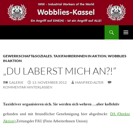
Zum
Inhalt
springen
Suchen
IWW – Wobblies Kassel
PRIMÄR
MENÜ
GEWERKSCHAFT&SOZIALES
,
TAXIFAHRERINNEN IN AKTION
,
WOBBLIES
IN AKTION
„DU LABERST MICH AN?!“
GALERIE
13. NOVEMBER 2012
MANFRED ALTER
KOMMENTAR HINTERLASSEN
Taxidriver organisieren sich. Sie werden sich wehren …aber kollektiv
gefunden und mit freundlicher Genehmigung hier abgedruckt:
DA (Direkte
Aktion)
Zeitungder FAU (Freie ArbeiterInnen Union)