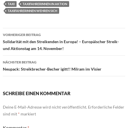
TAXI
TAXIFAHRERINNEN IN AKTION
TAXIFAHRERINNEN WEHREN SICH
Beitragsnavigation
VORHERIGER BEITRAG
Solidarität mit den Streikenden in Europa! – Europäischer Streik-
und Aktionstag am 14. November!
NÄCHSTER BEITRAG
Neupack: Streikbrecher-Becher igitt!! Milram im Visier
SCHREIBE EINEN KOMMENTAR
Deine E-Mail-Adresse wird nicht veröffentlicht.
Erforderliche Felder
sind mit
*
markiert
Kommentar
*