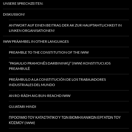
UNSERE SPRECHZEITEN:
DISKUSSION!
ANTWORT AUF EINEN BEITRAG DER AK ZUR HAUPTAMTLICHKEIT IN
LINKEN ORGANISATIONEN!
IWW PRÄAMBEL IN OTHER LANGUAGES
PREAMBLE TO THE CONSTITUTION OF THE IWW
“PASAULIO PRAMONĖS DARBININKŲ” (IWW) KONSTITUCIJOS
PREAMBULĖ
PREÁMBULO A LA CONSTITUCIÓN DE LOS TRABAJADORES
INDUSTRIALES DEL MUNDO
AN RO-RÀDH AIG BUN-REACHD IWW
GUJATARI HINDI
ΠΡΟΟΊΜΙΟ ΤΟΥ ΚΑΤΑΣΤΑΤΙΚΟΎ ΤΩΝ ΒΙΟΜΗΧΑΝΙΚΏΝ ΕΡΓΑΤΏΝ ΤΟΥ
ΚΌΣΜΟΥ (IWW)