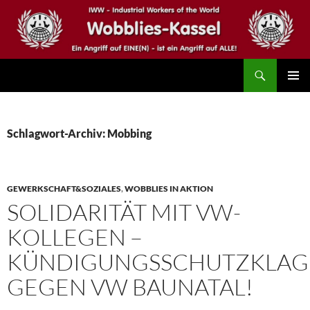
Zum
Inhalt
springen
Suchen
IWW – Wobblies Kassel
PRIMÄR
MENÜ
Schlagwort-Archiv: Mobbing
GEWERKSCHAFT&SOZIALES
,
WOBBLIES IN AKTION
SOLIDARITÄT MIT VW-
KOLLEGEN –
KÜNDIGUNGSSCHUTZKLAG
GEGEN VW BAUNATAL!