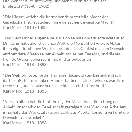
Die Wahrheit ist unterwegs und nichts kann sie aufhalten."
Emile Zola" (1840 - 1902)
"Die Klasse, welche die herrschende materielle Macht der
Gesellschaft ist, ist zugleich ihre herrschende geistige Macht."
Karl Marx, (1818 - 1883)
"Das Geld ist der allgemeine, für sich selbst konstruierte Wert aller
Dinge. Es hat daher die ganze Welt, die Menschheit wie die Natur,
ihres eigentümlichen Wertes beraubt. Das Geld ist das den Menschen
entfremdete Wesen seiner Arbeit und seines Daseins, und dieses
fremde Wesen beherrscht ihn, und er betet es an"
Karl Marx, (1818 - 1883)
"Die Wahlphilosophie der Parlamentskandidaten besteht einfach
darin, daß sie ihrer linken Hand erlauben, nicht zu wissen, was ihre
rechte tut, und so waschen sie beide Hände in Unschuld."
Karl Marx, (1818 - 1883)
"Alles in allem hat die Einführung der Maschinen die Teilung der
Arbeit innerhalb der Gesellschaft gesteigert, das Werk des Arbeiters
innerhalb der Werkstatt vereinfacht, das Kapital konzentriert und die
Menschen zerstückelt."
Karl Marx, (1818 - 1883)