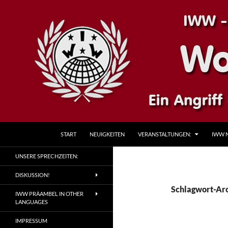
Zum
Inhalt
springen
Suchen
IWW – Wobblies Kassel
START
NEUIGKEITEN
VERANSTALTUNGEN:
IWW 
IWW-Industrial Workers of the
UNSERE SPRECHZEITEN:
World
DISKUSSION!
Schlagwort-Arc
IWW PRÄAMBEL IN OTHER
LANGUAGES
IMPRESSUM