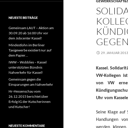
GEWERKSCHAFT&S
SOLIDA
KOLLE
NEUESTE BEITRÄGE
KÜNDI
Gemeinsam LAUT – Aktion am
30.09.20 ab 16:00 Uhr vor
GEGEN
dem Jobcenter Kassel!
Mindestlohn im Berliner
Taxigewerbe existiert nur auf
29. JANUAR 201
dem Papier…
IWW – Wobblies – Kassel
unterstützten Bündnis
Kassel. Solidar
Nahverkehr für Kassel!
VW-Kollegen ist
Gemeinsam gegen die
von VW erneu
Einsparungen am Nahverkehr
Kündigungsschut
Hr-Hessenschau vom
26.12.2015 berichtet über
Uhr vom Kassele
Erfolg IG der Kutscherinnen
und Kutscher!
Seine Klage auf
Handlungen von
NEUESTE KOMMENTARE
werden können,