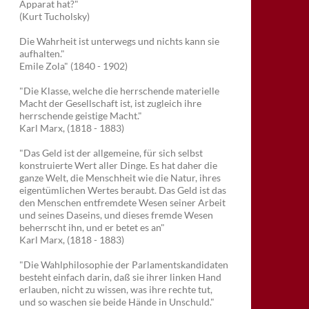
Apparat hat?"
(Kurt Tucholsky)
Die Wahrheit ist unterwegs und nichts kann sie
aufhalten."
Emile Zola" (1840 - 1902)
"Die Klasse, welche die herrschende materielle
Macht der Gesellschaft ist, ist zugleich ihre
herrschende geistige Macht."
Karl Marx, (1818 - 1883)
"Das Geld ist der allgemeine, für sich selbst
konstruierte Wert aller Dinge. Es hat daher die
ganze Welt, die Menschheit wie die Natur, ihres
eigentümlichen Wertes beraubt. Das Geld ist das
den Menschen entfremdete Wesen seiner Arbeit
und seines Daseins, und dieses fremde Wesen
beherrscht ihn, und er betet es an"
Karl Marx, (1818 - 1883)
"Die Wahlphilosophie der Parlamentskandidaten
besteht einfach darin, daß sie ihrer linken Hand
erlauben, nicht zu wissen, was ihre rechte tut,
und so waschen sie beide Hände in Unschuld."