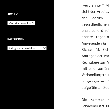
„verbrannter“ M
sieht der Arbeit
ARCHIV
der darum kä
Archiv
gesundheitliche
entsprechend se
andere Fragen b
KATEGORIEN
Anwesenden kein
Kategorien
Richter M. Eic
Anträgen der Pa
Rechtslage zur V
mit einer ausfüh
Verhandlungsraum
vorgetragenen S
aufgeführten Zeu
Die Kammer ha
Schadenersatz u