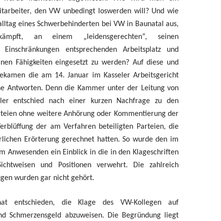
itarbeiter, den VW unbedingt loswerden will? Und wie
salltag eines Schwerbehinderten bei VW in Baunatal aus,
mpft, an einem „leidensgerechten“, seinen
n Einschränkungen entsprechenden Arbeitsplatz und
inen Fähigkeiten eingesetzt zu werden? Auf diese und
ekamen die am 14. Januar im Kasseler Arbeitsgericht
e Antworten. Denn die Kammer unter der Leitung von
hler entschied nach einer kurzen Nachfrage zu den
rteien ohne weitere Anhörung oder Kommentierung der
erblüffung der am Verfahren beteiligten Parteien, die
rlichen Erörterung gerechnet hatten. So wurde den im
 Anwesenden ein Einblick in die in den Klageschriften
ichtweisen und Positionen verwehrt. Die zahlreich
gen wurden gar nicht gehört.
t entschieden, die Klage des VW-Kollegen auf
nd Schmerzensgeld abzuweisen. Die Begründung liegt