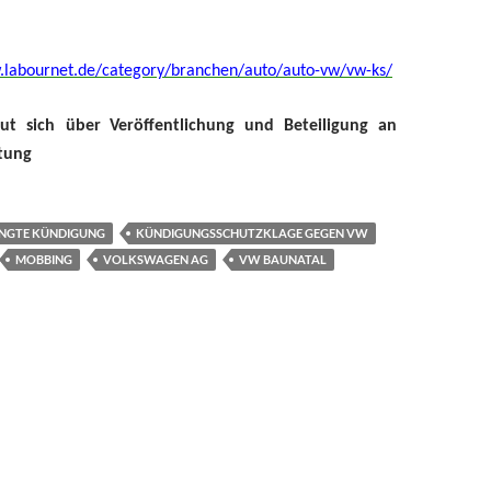
.labournet.de/category/branchen/auto/auto-vw/vw-ks/
eut sich über
Veröffentlichung und
Beteiligung an
tung
INGTE KÜNDIGUNG
KÜNDIGUNGSSCHUTZKLAGE GEGEN VW
MOBBING
VOLKSWAGEN AG
VW BAUNATAL