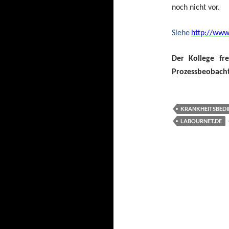
noch nicht vor.
Siehe
http://www
Der Kollege fr
Prozessbeobach
KRANKHEITSBED
LABOURNET.DE