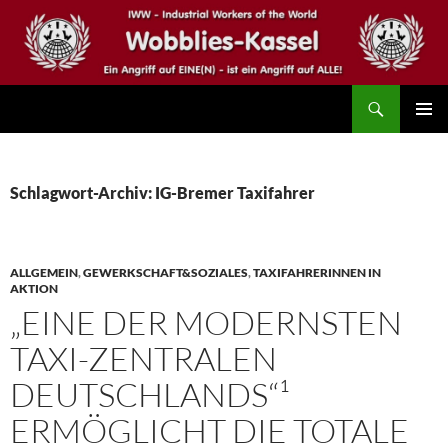
Zum
Inhalt
springen
Suchen
IWW – Wobblies Kassel
PRIMÄR
MENÜ
Schlagwort-Archiv: IG-Bremer Taxifahrer
ALLGEMEIN
,
GEWERKSCHAFT&SOZIALES
,
TAXIFAHRERINNEN IN
AKTION
„EINE DER MODERNSTEN
TAXI-ZENTRALEN
DEUTSCHLANDS“¹
ERMÖGLICHT DIE TOTALE