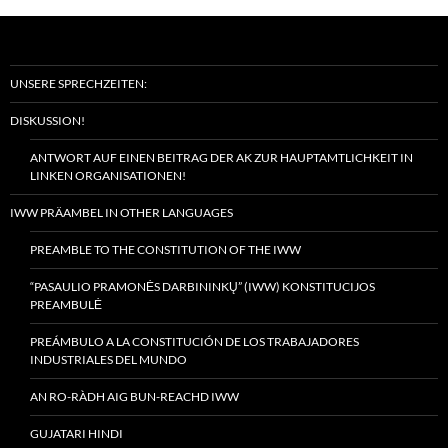
UNSERE SPRECHZEITEN:
DISKUSSION!
ANTWORT AUF EINEN BEITRAG DER AK ZUR HAUPTAMTLICHKEIT IN
LINKEN ORGANISATIONEN!
IWW PRÄAMBEL IN OTHER LANGUAGES
PREAMBLE TO THE CONSTITUTION OF THE IWW
“PASAULIO PRAMONĖS DARBININKŲ” (IWW) KONSTITUCIJOS
PREAMBULĖ
PREÁMBULO A LA CONSTITUCIÓN DE LOS TRABAJADORES
INDUSTRIALES DEL MUNDO
AN RO-RÀDH AIG BUN-REACHD IWW
GUJATARI HINDI