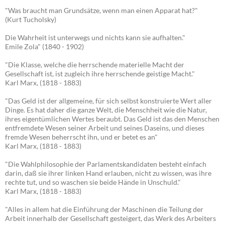
"Was braucht man Grundsätze, wenn man einen Apparat hat?"
(Kurt Tucholsky)
Die Wahrheit ist unterwegs und nichts kann sie aufhalten."
Emile Zola" (1840 - 1902)
"Die Klasse, welche die herrschende materielle Macht der
Gesellschaft ist, ist zugleich ihre herrschende geistige Macht."
Karl Marx, (1818 - 1883)
"Das Geld ist der allgemeine, für sich selbst konstruierte Wert aller
Dinge. Es hat daher die ganze Welt, die Menschheit wie die Natur,
ihres eigentümlichen Wertes beraubt. Das Geld ist das den Menschen
entfremdete Wesen seiner Arbeit und seines Daseins, und dieses
fremde Wesen beherrscht ihn, und er betet es an"
Karl Marx, (1818 - 1883)
"Die Wahlphilosophie der Parlamentskandidaten besteht einfach
darin, daß sie ihrer linken Hand erlauben, nicht zu wissen, was ihre
rechte tut, und so waschen sie beide Hände in Unschuld."
Karl Marx, (1818 - 1883)
"Alles in allem hat die Einführung der Maschinen die Teilung der
Arbeit innerhalb der Gesellschaft gesteigert, das Werk des Arbeiters