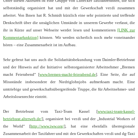
Unter diesen Akteuren ist eine Gruppe von Lübecker TaxifahrerInnen, die sich
selbstständig organisiert hat und mit der Gewerkschaft ver.di zusammen
arbeitet. Von Ihnen hat R. Schmidt kürzlich eine sehr pointierte und treffende
Denkschrift über die unsäglichen Umstände in unserem Gewerbe verfasst, die
ihr in Kürze auf unser Webseite werdet lesen und kommentieren
[LINK zur
Kommentarfunktion]
können. Wir werden sicherlich noch mehr voneinander
hören – eine Zusammenarbeit ist im Aufbau.
Sehr gefreut hat uns auch die Solidaritätsbekundung vom Daimler-Betriebsrat
und der Hinweis auf die Initiative selbstorganisierter Arbeitnehmer „Bremen
macht Feierabend“ [
www.bremen-macht-feierabend.de
]. Eine Seite, die auf
Missstände insbesondere der Niedriglohnjobs aufmerksam macht. Eine
umtriebige und gewerkschaftsübergreifende Truppe, die für Arbeitnehmer- und
Arbeitslosenrechte eintritt.
Der Betriebsrat vom Taxi-Team Kassel [
www.taxi-team-kassel-
betriebsrat.alterweb.de/
], organisiert bei ver.di und der „Industrial Workers of
the World“ [
http://www.iww.org/
], hat eine ebenfalls überregionale
Zusammenarbeit der Taxifahrer und mit den Gewerkschaften ver.di und dg-Taxi