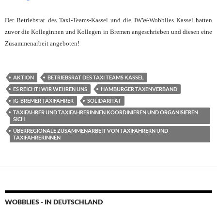
Der Betriebsrat des Taxi-Teams-Kassel und die IWW-Wobblies Kassel hatten
zuvor die Kolleginnen und Kollegen in Bremen angeschrieben und diesen eine
Zusammenarbeit angeboten!
AKTION
BETRIEBSRAT DES TAXI TEAMS KASSEL
ES REICHT! WIR WEHREN UNS
HAMBURGER TAXENVERBAND
IG-BREMER TAXIFAHRER
SOLIDARITÄT
TAXIFAHRER UND TAXIFAHRERINNEN KOORDINIEREN UND ORGANISIEREN
SICH
ÜBERREGIONALE ZUSAMMENARBEIT VON TAXIFAHRERN UND
TAXIFAHRERINNEN
WOBBLIES - IN DEUTSCHLAND