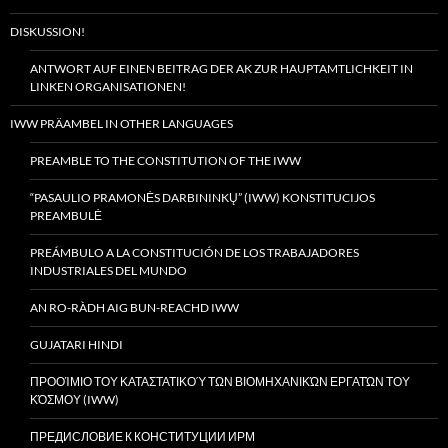
DISKUSSION!
ANTWORT AUF EINEN BEITRAG DER AK ZUR HAUPTAMTLICHKEIT IN
LINKEN ORGANISATIONEN!
IWW PRÄAMBEL IN OTHER LANGUAGES
PREAMBLE TO THE CONSTITUTION OF THE IWW
“PASAULIO PRAMONĖS DARBININKŲ” (IWW) KONSTITUCIJOS
PREAMBULĖ
PREÁMBULO A LA CONSTITUCIÓN DE LOS TRABAJADORES
INDUSTRIALES DEL MUNDO
AN RO-RÀDH AIG BUN-REACHD IWW
GUJATARI HINDI
ΠΡΟΟΊΜΙΟ ΤΟΥ ΚΑΤΑΣΤΑΤΙΚΟΎ ΤΩΝ ΒΙΟΜΗΧΑΝΙΚΏΝ ΕΡΓΑΤΏΝ ΤΟΥ
ΚΌΣΜΟΥ (IWW)
ПРЕДИСЛОВИЕ К КОНСТИТУЦИИ ИРМ