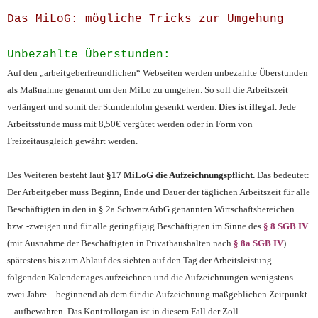
Das MiLoG: mögliche Tricks zur Umgehung
Unbezahlte Überstunden:
Auf den „arbeitgeberfreundlichen“ Webseiten werden unbezahlte Überstunden
als Maßnahme genannt um den MiLo zu umgehen. So soll die Arbeitszeit
verlängert und somit der Stundenlohn gesenkt werden.
Dies ist illegal.
Jede
Arbeitsstunde muss mit 8,50€ vergütet werden oder in Form von
Freizeitausgleich gewährt werden.
Des Weiteren besteht laut
§17 MiLoG die Aufzeichnungspflicht.
Das bedeutet:
Der Arbeitgeber muss Beginn, Ende und Dauer der täglichen Arbeitszeit für alle
Beschäftigten in den in § 2a SchwarzArbG genannten Wirtschaftsbereichen
bzw. -zweigen und für alle geringfügig Beschäftigten im Sinne des
§ 8 SGB IV
(mit Ausnahme der Beschäftigten in Privathaushalten nach
§ 8a SGB IV
)
spätestens bis zum Ablauf des siebten auf den Tag der Arbeitsleistung
folgenden Kalendertages aufzeichnen und die Aufzeichnungen wenigstens
zwei Jahre – beginnend ab dem für die Aufzeichnung maßgeblichen Zeitpunkt
– aufbewahren. Das Kontrollorgan ist in diesem Fall der Zoll.