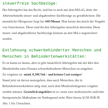
steuerfreie Sachbezüge:
Der Arbeitgeber hat das Recht, und hat es auch mit dem MiLoG, dem/ der
ArbeitnehmerIn steuer- und abgabenfreie Sachbezüge zu gewährleisten. Die
monatliche Obergrenze liegt bei
44€/Monat
. Man kennt das durch die Vergabe
von Gutscheinen. Diese sind für den Arbeitgeber steuerlich absetzbar. Diese
steuer- und abgabenfreien Sachbezüge können an den MiLo angerechnet
werden.
Entlohnung schwerbehinderter Menschen und
Menschen in Behindertenwerkstätten:
Es ist kaum zu fassen, aber es gibt tatsächlich Arbeitgeber mit der Idee den
Mindestlohn unter Einsatz schwerbehinderter Menschen zu umgehen.
Zu vergüten ist:
mind. 8,50€/Std – und keinen Cent weniger
!
Stand jetzt ist davon auszugehen, dass auch Menschen, die in
Behindertenwerkstätten tätig sind, nach dem Mindestlohngesetz vergütet
werden müssen.
Gesetzlich ungeklärt
ist es, wenn eine medizinische und/oder
therapeutische Maßnahme im Vordergrund steht. Bitte hierzu §138 SGB IX
Abs. 1 bis 3 beachten.