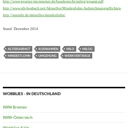
http://www.gesetze-im-internet.de/bundesrecht/milog/gesamt.pdf
http://www.stb-bosbach.net/Aktuelles/Mindestlohn-Aufzeichnungspflichten
http://spendit.de/aktuelles/mindestlohn/
Stand: Dezember 2014
ALTERSARMUT
AUSNAHMEN
MILO
MILOG
MINDESTLOHN
UMGEHUNG
WERKVERTRÄGE
WOBBLIES - IN DEUTSCHLAND
IWW Bremen
IWW-Österreich
Wobblies Köln