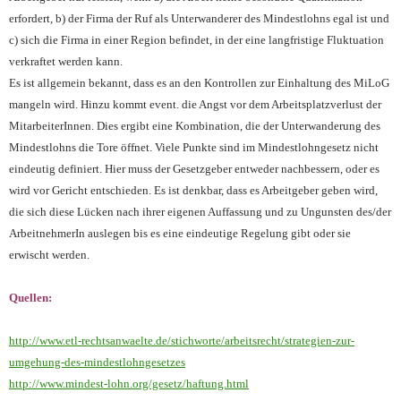
erfordert, b) der Firma der Ruf als Unterwanderer des Mindestlohns egal ist und
c) sich die Firma in einer Region befindet, in der eine langfristige Fluktuation
verkraftet werden kann.
Es ist allgemein bekannt, dass es an den Kontrollen zur Einhaltung des MiLoG
mangeln wird. Hinzu kommt event. die Angst vor dem Arbeitsplatzverlust der
MitarbeiterInnen. Dies ergibt eine Kombination, die der Unterwanderung des
Mindestlohns die Tore öffnet. Viele Punkte sind im Mindestlohngesetz nicht
eindeutig definiert. Hier muss der Gesetzgeber entweder nachbessern, oder es
wird vor Gericht entschieden. Es ist denkbar, dass es Arbeitgeber geben wird,
die sich diese Lücken nach ihrer eigenen Auffassung und zu Ungunsten des/der
ArbeitnehmerIn auslegen bis es eine eindeutige Regelung gibt oder sie
erwischt werden.
Quellen:
http://www.etl-rechtsanwaelte.de/stichworte/arbeitsrecht/strategien-zur-
umgehung-des-mindestlohngesetzes
http://www.mindest-lohn.org/gesetz/haftung.html