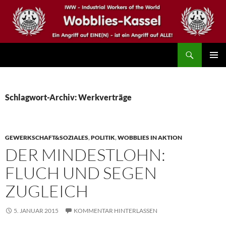
Zum
Inhalt
springen
Suchen
IWW – Wobblies Kassel
PRIMÄR
MENÜ
Schlagwort-Archiv: Werkverträge
GEWERKSCHAFT&SOZIALES
,
POLITIK
,
WOBBLIES IN AKTION
DER MINDESTLOHN:
FLUCH UND SEGEN
ZUGLEICH
5. JANUAR 2015
KOMMENTAR HINTERLASSEN