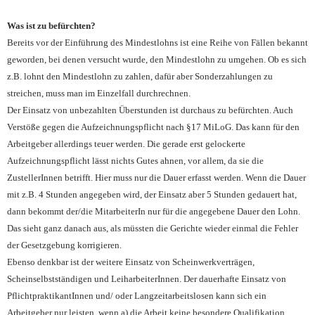
Was ist zu befürchten?
Bereits vor der Einführung des Mindestlohns ist eine Reihe von Fällen bekannt
geworden, bei denen versucht wurde, den Mindestlohn zu umgehen. Ob es sich
z.B. lohnt den Mindestlohn zu zahlen, dafür aber Sonderzahlungen zu
streichen, muss man im Einzelfall durchrechnen.
Der Einsatz von unbezahlten Überstunden ist durchaus zu befürchten. Auch
Verstöße gegen die Aufzeichnungspflicht nach §17 MiLoG. Das kann für den
Arbeitgeber allerdings teuer werden. Die gerade erst gelockerte
Aufzeichnungspflicht lässt nichts Gutes ahnen, vor allem, da sie die
ZustellerInnen betrifft. Hier muss nur die Dauer erfasst werden. Wenn die Dauer
mit z.B. 4 Stunden angegeben wird, der Einsatz aber 5 Stunden gedauert hat,
dann bekommt der/die MitarbeiterIn nur für die angegebene Dauer den Lohn.
Das sieht ganz danach aus, als müssten die Gerichte wieder einmal die Fehler
der Gesetzgebung korrigieren.
Ebenso denkbar ist der weitere Einsatz von Scheinwerkverträgen,
Scheinselbstständigen und LeiharbeiterInnen. Der dauerhafte Einsatz von
PflichtpraktikantInnen und/ oder Langzeitarbeitslosen kann sich ein
Arbeitgeber nur leisten, wenn a) die Arbeit keine besondere Qualifikation