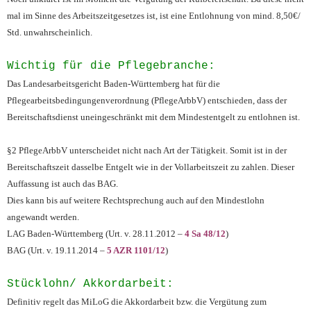
mal im Sinne des Arbeitszeitgesetzes ist, ist eine Entlohnung von mind. 8,50€/
Std. unwahrscheinlich.
Wichtig für die Pflegebranche:
Das Landesarbeitsgericht Baden-Württemberg hat für die
Pflegearbeitsbedingungen­verordnung (PflegeArbbV) entschieden, dass der
Bereitschaftsdienst uneingeschränkt mit dem Mindestentgelt zu entlohnen ist.
§2 PflegeArbbV unterscheidet nicht nach Art der Tätigkeit. Somit ist in der
Bereitschaftszeit dasselbe Entgelt wie in der Vollarbeitszeit zu zahlen. Dieser
Auffassung ist auch das BAG.
Dies kann bis auf weitere Rechtsprechung auch auf den Mindestlohn
angewandt werden.
LAG Baden-Württemberg (Urt. v. 28.11.2012 –
4 Sa 48/12
)
BAG (Urt. v. 19.11.2014 –
5 AZR 1101/12
)
Stücklohn/ Akkordarbeit:
Definitiv regelt das MiLoG die Akkordarbeit bzw. die Vergütung zum