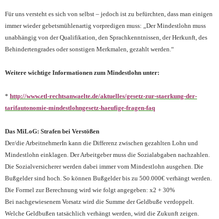
Für uns versteht es sich von selbst – jedoch ist zu befürchten, dass man einigen
immer wieder gebetsmühlenartig vorpredigen muss: „Der Mindestlohn muss
unabhängig von der Qualifikation, den Sprachkenntnissen, der Herkunft, des
Behindertengrades oder sonstigen Merkmalen, gezahlt werden.“
Weitere wichtige Informationen zum Mindestlohn unter:
*
http://www.etl-rechtsanwaelte.de/aktuelles/gesetz-zur-staerkung-der-
tarifautonomie-mindestlohngesetz-haeufige-fragen-faq
Das MiLoG: Strafen bei Verstößen
Der/die ArbeitnehmerIn kann die Differenz zwischen gezahlten Lohn und
Mindestlohn einklagen. Der Arbeitgeber muss die Sozialabgaben nachzahlen.
Die Sozialversicherer werden dabei immer vom Mindestlohn ausgehen. Die
Bußgelder sind hoch. So können Bußgelder bis zu 500.000€ verhängt werden.
Die Formel zur Berechnung wird wie folgt angegeben: x2 + 30%
Bei nachgewiesenem Vorsatz wird die Summe der Geldbuße verdoppelt.
Welche Geldbußen tatsächlich verhängt werden, wird die Zukunft zeigen.