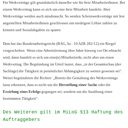
Für Werkverträge gilt grundsätzlich dasselbe wie für freie MitarbeiterInnen. Bei
einem Werkvertrag kann es sich um eine freie Mitarbeit handeln. Aber
Werkverträge werden auch missbraucht. So werden Scheinwerkverträge mit fest
angestellten MitarbeiterInnen geschlossen um niedrigere Löhne zahlen zu
können und Sozialabgaben zu sparen.
Dem hat das Bundesarbeitsgericht (BAG, Az.: 10 AZR 282/12) ein Riegel
vorgeschoben: Wenn eine Arbeitsleistung über Jahre hinweg vor Ort erbracht
wird, dann handelt es sich um eine(n) MitarbeiterIn, nicht aber um einen
Werkvertrag. Die Begründung im Urteil lautet, dass „in der Gesamtschau (der
Sachlage) die Tätigkeit in persönlicher Abhängigkeit zu werten gewesen sei“.
Weiter begründeten die Richter: „Bereits die Gestaltung des Werksvertrags
lasse erkennen, dass es nicht um die
Herstellung einer Sache
oder die
Erzielung eines Erfolgs
gegangen sei, sondern um die Ausübung einer
bestimmten Tätigkeit“.
Des Weiteren gilt im MiLoG §13 Haftung des
Auftraggebers