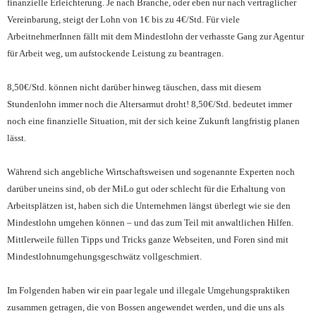
finanzielle Erleich
terung. Je nach Branche, oder eben nur nach vertraglicher
Vereinbarung, steigt der Lohn von 1
€ bis zu 4€/Std. Für viele
ArbeitnehmerInnen fällt mit dem Mindestlohn der verhasste Gang zur Agentur
für Arbeit weg, um aufstockende Leistung zu beantragen.
8,50€/Std. können nicht darüber hinweg täuschen, dass mit diesem
Stundenlohn immer noch die Altersarmut droht!
8,50€/Std. bedeutet immer
noch eine finanzielle Situation, mit der sich keine Zukunft langfristig planen
lässt.
Während sich angebliche Wirtschaftsweisen und sogenannte Experten noch
darüber uneins sind, ob der MiLo gut oder schlecht für die Erhaltung von
Arbeitsplätzen ist, haben sich die Unternehmen längst überlegt wie sie den
Mindestlohn umgehen können – und das zum Teil mit anwaltlichen Hilfen.
Mittlerweile füllen Tipps und Tricks ganze Webseiten, und Foren sind mit
Mindestlohnumgehungsgeschwätz vollgeschmiert.
Im Folgenden haben wir ein paar legale und illegale Umgehungspraktiken
zusammen getragen, die von Bossen angewendet werden, und die uns als