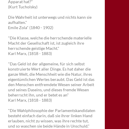
Apparat hat?"
(Kurt Tucholsky)
Die Wahrheit ist unterwegs und nichts kann sie
aufhalten."
Emile Zola" (1840 - 1902)
"Die Klasse, welche die herrschende materielle
Macht der Gesellschaft ist, ist zugleich ihre
herrschende geistige Macht."
Karl Marx, (1818 - 1883)
"Das Geld ist der allgemeine, für sich selbst
konstruierte Wert aller Dinge. Es hat daher die
ganze Welt, die Menschheit wie die Natur, ihres
eigentümlichen Wertes beraubt. Das Geld ist das
den Menschen entfremdete Wesen seiner Arbeit
und seines Daseins, und dieses fremde Wesen
beherrscht ihn, und er betet es an"
Karl Marx, (1818 - 1883)
"Die Wahlphilosophie der Parlamentskandidaten
besteht einfach darin, daß sie ihrer linken Hand
erlauben, nicht zu wissen, was ihre rechte tut,
und so waschen sie beide Hände in Unschuld."