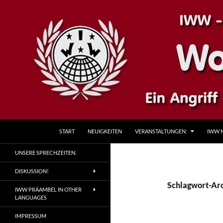
Zum
Inhalt
springen
Suchen
IWW – Wobblies Kassel
START
NEUIGKEITEN
VERANSTALTUNGEN:
IWW 
IWW-Industrial Workers of the
UNSERE SPRECHZEITEN:
World
DISKUSSION!
Schlagwort-Arc
IWW PRÄAMBEL IN OTHER
LANGUAGES
IMPRESSUM