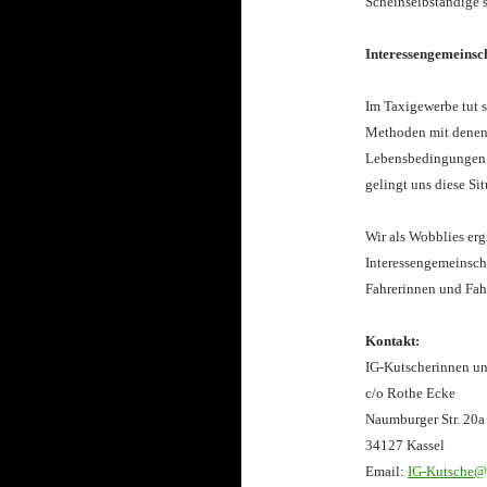
Scheinselbständige s
Interessengemeinsc
Im Taxigewerbe tut s
Methoden mit denen 
Lebensbedingungen w
gelingt uns diese Si
Wir als Wobblies ergr
Interessengemeinscha
Fahrerinnen und Fahr
Kontakt:
IG-Kutscherinnen u
c/o Rothe Ecke
Naumburger Str. 20a
34127 Kassel
Email:
IG-Kutsche