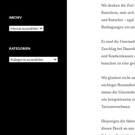
Wir denken die Zeit 
Kutschern, statt sic
ARCHIV
und Kutscher – egal
Bedingungen wir uns
Archiv
Es sind die Unterneh
KATEGORIEN
Zuschlag bei Dauerf
und Krankenkassen a
Kategorien
brauchen ist eine g
Wir glauben nicht an
wichtiger Bestandtei
immer die Unternehm
wie beispielsweise i
Taxiunternehmen.
Diejenigen die fahre
diesen Druck an uns 