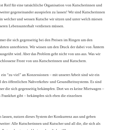
ist Reif für eine tatsächliche Organisation von Kutscherinnen und
h weiter gegeneinander ausspielen zu lassen! Wir sind Kutscherinnen
 in welcher und wessen Kutsche wir sitzen und unter welch miesen
eren Lebensunterhalt verdienen müssen.
mer die sich gegenseitig bei den Preisen im Ringen um den
ahrten unterbieten. Wir wissen um den Druck der dabei von Ämtern
usgeübt wird. Aber das Problem geht nicht von uns aus. Was wir
eschlossene Front von uns Kutscherinnen und Kutschern.
 ein “zu viel” an Konzessionen – mit unserer Arbeit sind wir ein
l des öffentlichen Nahverkehrs- und Gesundheitssystems. Es sind
er die sich gegenseitig bekämpfen. Dort wo es keine Mietwagen –
n Frankfurt gibt – bekämpfen sich eben die einzelnen
n lassen, nutzen dieses System der Konkurrenz aus und geben
weiter: Alle Kutscherinnen und Kutscher und all die, die sich als