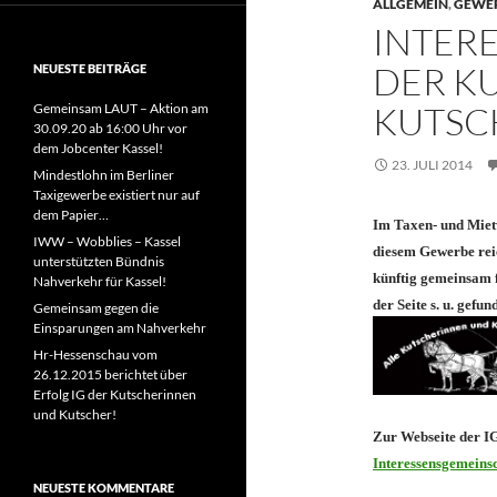
ALLGEMEIN
,
GEWE
INTER
DER K
NEUESTE BEITRÄGE
KUTSCH
Gemeinsam LAUT – Aktion am
30.09.20 ab 16:00 Uhr vor
dem Jobcenter Kassel!
23. JULI 2014
Mindestlohn im Berliner
Taxigewerbe existiert nur auf
dem Papier…
Im Taxen- und Mietw
IWW – Wobblies – Kassel
diesem Gewerbe reich
unterstützten Bündnis
künftig gemeinsam f
Nahverkehr für Kassel!
der Seite s. u. gefun
Gemeinsam gegen die
Einsparungen am Nahverkehr
Hr-Hessenschau vom
26.12.2015 berichtet über
Erfolg IG der Kutscherinnen
und Kutscher!
Zur Webseite der IG
Interessensgemeins
NEUESTE KOMMENTARE