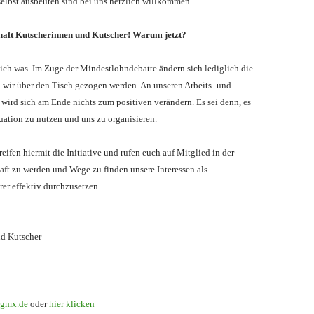
elbst ausbeuten sind bei uns herzlich willkommen.
haft Kutscherinnen und Kutscher! Warum jetzt?
ich was. Im Zuge der Mindestlohndebatte ändern sich lediglich die
wir über den Tisch gezogen werden. An unseren Arbeits- und
ird sich am Ende nichts zum positiven verändern. Es sei denn, es
tuation zu nutzen und uns zu organisieren.
eifen hiermit die Initiative und rufen euch auf Mitglied in der
ft zu werden und Wege zu finden unsere Interessen als
er effektiv durchzusetzen.
nd Kutscher
@gmx.de
oder
hier klicken