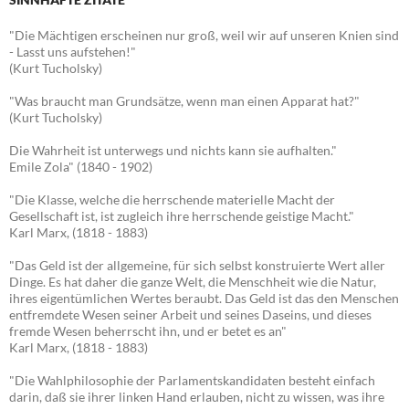
"Die Mächtigen erscheinen nur groß, weil wir auf unseren Knien sind
- Lasst uns aufstehen!"
(Kurt Tucholsky)
"Was braucht man Grundsätze, wenn man einen Apparat hat?"
(Kurt Tucholsky)
Die Wahrheit ist unterwegs und nichts kann sie aufhalten."
Emile Zola" (1840 - 1902)
"Die Klasse, welche die herrschende materielle Macht der
Gesellschaft ist, ist zugleich ihre herrschende geistige Macht."
Karl Marx, (1818 - 1883)
"Das Geld ist der allgemeine, für sich selbst konstruierte Wert aller
Dinge. Es hat daher die ganze Welt, die Menschheit wie die Natur,
ihres eigentümlichen Wertes beraubt. Das Geld ist das den Menschen
entfremdete Wesen seiner Arbeit und seines Daseins, und dieses
fremde Wesen beherrscht ihn, und er betet es an"
Karl Marx, (1818 - 1883)
"Die Wahlphilosophie der Parlamentskandidaten besteht einfach
darin, daß sie ihrer linken Hand erlauben, nicht zu wissen, was ihre