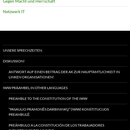
Gegen Macht und Herrschaft
Netzwerk IT
UNSERE SPRECHZEITEN:
DISKUSSION!
ANTWORT AUF EINEN BEITRAG DER AK ZUR HAUPTAMTLICHKEIT IN
LINKEN ORGANISATIONEN!
IWW PRÄAMBEL IN OTHER LANGUAGES
PREAMBLE TO THE CONSTITUTION OF THE IWW
“PASAULIO PRAMONĖS DARBININKŲ” (IWW) KONSTITUCIJOS
PREAMBULĖ
PREÁMBULO A LA CONSTITUCIÓN DE LOS TRABAJADORES