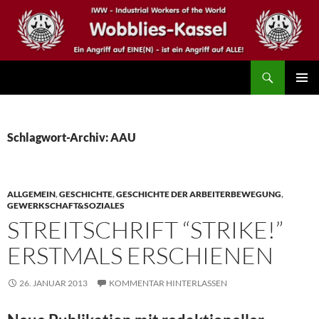
Zum
Inhalt
springen
Suchen
IWW – Wobblies Kassel
PRIMÄR
MENÜ
Schlagwort-Archiv: AAU
ALLGEMEIN
,
GESCHICHTE
,
GESCHICHTE DER ARBEITERBEWEGUNG
,
GEWERKSCHAFT&SOZIALES
STREITSCHRIFT “STRIKE!”
ERSTMALS ERSCHIENEN
26. JANUAR 2013
KOMMENTAR HINTERLASSEN