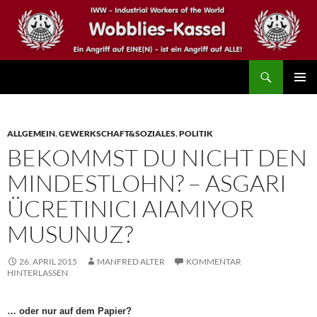
Zum
Inhalt
springen
Suchen
IWW – Wobblies Kassel
PRIMÄR
MENÜ
ALLGEMEIN
,
GEWERKSCHAFT&SOZIALES
,
POLITIK
BEKOMMST DU NICHT DEN
MINDESTLOHN? – ASGARI
ÜCRETINICI AIAMIYOR
MUSUNUZ?
26. APRIL 2015
MANFRED ALTER
KOMMENTAR
HINTERLASSEN
… oder nur auf dem Papier?