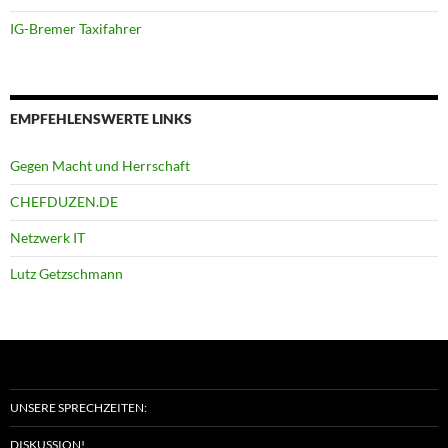
IG-Bremer Taxifahrer
EMPFEHLENSWERTE LINKS
Gegen Macht und Herrschaft
CHEFDUZEN.DE
Netzwerk IT
Lutz Getzschmann
UNSERE SPRECHZEITEN:
DISKUSSION!