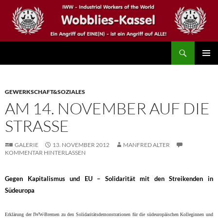
Zum
Inhalt
springen
Suchen
IWW – Wobblies Kassel
PRIMÄR
MENÜ
GEWERKSCHAFT&SOZIALES
AM 14. NOVEMBER AUF DIE
STRASSE
GALERIE
13. NOVEMBER 2012
MANFRED ALTER
KOMMENTAR HINTERLASSEN
Gegen Kapitalismus und EU – Solidarität mit den Streikenden in
Südeuropa
Erklärung der IWW-Bremen zu den Solidaritätsdemonstrationen für die südeuropäischen Kolleginnen und