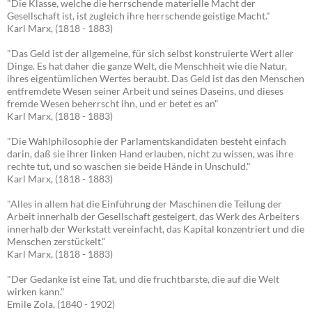
"Die Klasse, welche die herrschende materielle Macht der
Gesellschaft ist, ist zugleich ihre herrschende geistige Macht."
Karl Marx, (1818 - 1883)
"Das Geld ist der allgemeine, für sich selbst konstruierte Wert aller
Dinge. Es hat daher die ganze Welt, die Menschheit wie die Natur,
ihres eigentümlichen Wertes beraubt. Das Geld ist das den Menschen
entfremdete Wesen seiner Arbeit und seines Daseins, und dieses
fremde Wesen beherrscht ihn, und er betet es an"
Karl Marx, (1818 - 1883)
"Die Wahlphilosophie der Parlamentskandidaten besteht einfach
darin, daß sie ihrer linken Hand erlauben, nicht zu wissen, was ihre
rechte tut, und so waschen sie beide Hände in Unschuld."
Karl Marx, (1818 - 1883)
"Alles in allem hat die Einführung der Maschinen die Teilung der
Arbeit innerhalb der Gesellschaft gesteigert, das Werk des Arbeiters
innerhalb der Werkstatt vereinfacht, das Kapital konzentriert und die
Menschen zerstückelt."
Karl Marx, (1818 - 1883)
"Der Gedanke ist eine Tat, und die fruchtbarste, die auf die Welt
wirken kann."
Emile Zola, (1840 - 1902)