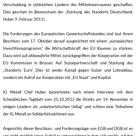
Verschuldung in zahlreichen Ländern des Mittelmeerraumes geschaffen.
Dies geschah im Bewusstsein der „Stärkung des Standorts Deutschland.
Huber 9. Februar 2011)
Die Forderungen des Europäischen Gewerkschaftsbundes sind laut Ihrem
Beschluss vom 17. Oktober darauf ausgerichtet mit einem „europäischen
Investitionsprogramm“ die Wirtschaftskraft des EU Raumes zu stärken.
Dazu wird auf altbewährte Mittel zurückgegriffen; der Kooperation mit der
EU Kommission in Brüssel. Auf Sozialpartnerschaft und Stärkung des
„Standorts Euro“. Dies ist weder Kampf gegen Sozial- und Lohnabbau,
sondern ein Aufruf zur Kooperation mit „EU Staat“ und Kapital.
IG Metall Chef Huber bezeichnete nach einem Interview mit dem
Schwäbischen Tagblatt vom 25.10.2012 die Streiks am 14. November in
einigen Ländern als „voluntaristischen Unfug“ und schloss eine Teilnahme
der IG Metall an Solidaritätsaktionen aus.
Angesichts dieser Beschluss- und Forderungslage von EGB und DGB ist es
uns nicht möglich einen Aufruf zu unterzeichnen in dem sich positiv auf den