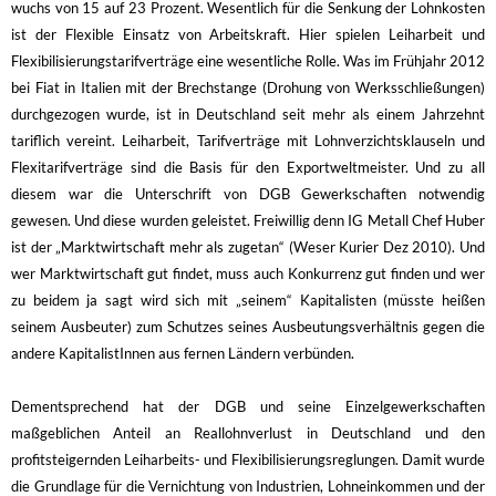
wuchs von 15 auf 23 Prozent. Wesentlich für die Senkung der Lohnkosten
ist der Flexible Einsatz von Arbeitskraft. Hier spielen Leiharbeit und
Flexibilisierungstarifverträge eine wesentliche Rolle. Was im Frühjahr 2012
bei Fiat in Italien mit der Brechstange (Drohung von Werksschließungen)
durchgezogen wurde, ist in Deutschland seit mehr als einem Jahrzehnt
tariflich vereint. Leiharbeit, Tarifverträge mit Lohnverzichtsklauseln und
Flexitarifverträge sind die Basis für den Exportweltmeister. Und zu all
diesem war die Unterschrift von DGB Gewerkschaften notwendig
gewesen. Und diese wurden geleistet. Freiwillig denn IG Metall Chef Huber
ist der „Marktwirtschaft mehr als zugetan“ (Weser Kurier Dez 2010). Und
wer Marktwirtschaft gut findet, muss auch Konkurrenz gut finden und wer
zu beidem ja sagt wird sich mit „seinem“ Kapitalisten (müsste heißen
seinem Ausbeuter) zum Schutzes seines Ausbeutungsverhältnis gegen die
andere KapitalistInnen aus fernen Ländern verbünden.
Dementsprechend hat der DGB und seine Einzelgewerkschaften
maßgeblichen Anteil an Reallohnverlust in Deutschland und den
profitsteigernden Leiharbeits- und Flexibilisierungsreglungen. Damit wurde
die Grundlage für die Vernichtung von Industrien, Lohneinkommen und der