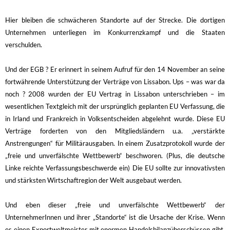
Hier bleiben die schwächeren Standorte auf der Strecke. Die dortigen
Unternehmen unterliegen im Konkurrenzkampf und die Staaten
verschulden.
Und der EGB ? Er erinnert in seinem Aufruf für den 14 November an seine
fortwährende Unterstützung der Verträge von Lissabon. Ups – was war da
noch ? 2008 wurden der EU Vertrag in Lissabon unterschrieben – im
wesentlichen Textgleich mit der ursprünglich geplanten EU Verfassung, die
in Irland und Frankreich in Volksentscheiden abgelehnt wurde. Diese EU
Verträge forderten von den Mitgliedsländern u.a. „verstärkte
Anstrengungen“ für Militärausgaben. In einem Zusatzprotokoll wurde der
„freie und unverfälschte Wettbewerb“ beschworen. (Plus, die deutsche
Linke reichte Verfassungsbeschwerde ein) Die EU sollte zur innovativsten
und stärksten Wirtschaftregion der Welt ausgebaut werden.
Und eben dieser „freie und unverfälschte Wettbewerb“ der
UnternehmerInnen und ihrer „Standorte“ ist die Ursache der Krise. Wenn
es einen Exportweltmeister mit enormen Handelsbilanzüberschüssen gibt,