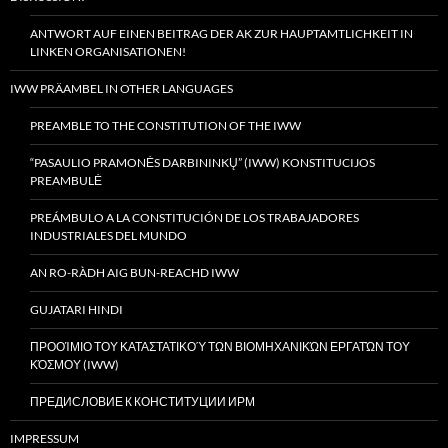
ANTWORT AUF EINEN BEITRAG DER AK ZUR HAUPTAMTLICHKEIT IN
LINKEN ORGANISATIONEN!
IWW PRÄAMBEL IN OTHER LANGUAGES
PREAMBLE TO THE CONSTITUTION OF THE IWW
“PASAULIO PRAMONĖS DARBININKŲ” (IWW) KONSTITUCIJOS
PREAMBULĖ
PREÁMBULO A LA CONSTITUCIÓN DE LOS TRABAJADORES
INDUSTRIALES DEL MUNDO
AN RO-RÀDH AIG BUN-REACHD IWW
GUJATARI HINDI
ΠΡΟΟΊΜΙΟ ΤΟΥ ΚΑΤΑΣΤΑΤΙΚΟΎ ΤΩΝ ΒΙΟΜΗΧΑΝΙΚΏΝ ΕΡΓΑΤΏΝ ΤΟΥ
ΚΌΣΜΟΥ (IWW)
ПРЕДИСЛОВИЕ К КОНСТИТУЦИИ ИРМ
IMPRESSUM