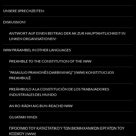
UNSERE SPRECHZEITEN:
DISKUSSION!
ANTWORT AUF EINEN BEITRAG DER AK ZUR HAUPTAMTLICHKEIT IN
LINKEN ORGANISATIONEN!
IWW PRÄAMBEL IN OTHER LANGUAGES
PREAMBLE TO THE CONSTITUTION OF THE IWW
“PASAULIO PRAMONĖS DARBININKŲ” (IWW) KONSTITUCIJOS
PREAMBULĖ
PREÁMBULO A LA CONSTITUCIÓN DE LOS TRABAJADORES
INDUSTRIALES DEL MUNDO
AN RO-RÀDH AIG BUN-REACHD IWW
GUJATARI HINDI
ΠΡΟΟΊΜΙΟ ΤΟΥ ΚΑΤΑΣΤΑΤΙΚΟΎ ΤΩΝ ΒΙΟΜΗΧΑΝΙΚΏΝ ΕΡΓΑΤΏΝ ΤΟΥ
ΚΌΣΜΟΥ (IWW)