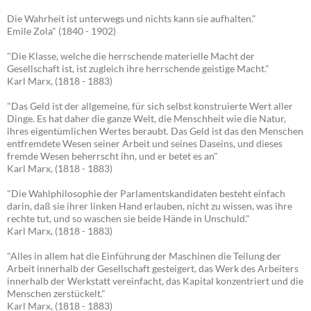
Die Wahrheit ist unterwegs und nichts kann sie aufhalten."
Emile Zola" (1840 - 1902)
"Die Klasse, welche die herrschende materielle Macht der
Gesellschaft ist, ist zugleich ihre herrschende geistige Macht."
Karl Marx, (1818 - 1883)
"Das Geld ist der allgemeine, für sich selbst konstruierte Wert aller
Dinge. Es hat daher die ganze Welt, die Menschheit wie die Natur,
ihres eigentümlichen Wertes beraubt. Das Geld ist das den Menschen
entfremdete Wesen seiner Arbeit und seines Daseins, und dieses
fremde Wesen beherrscht ihn, und er betet es an"
Karl Marx, (1818 - 1883)
"Die Wahlphilosophie der Parlamentskandidaten besteht einfach
darin, daß sie ihrer linken Hand erlauben, nicht zu wissen, was ihre
rechte tut, und so waschen sie beide Hände in Unschuld."
Karl Marx, (1818 - 1883)
"Alles in allem hat die Einführung der Maschinen die Teilung der
Arbeit innerhalb der Gesellschaft gesteigert, das Werk des Arbeiters
innerhalb der Werkstatt vereinfacht, das Kapital konzentriert und die
Menschen zerstückelt."
Karl Marx, (1818 - 1883)