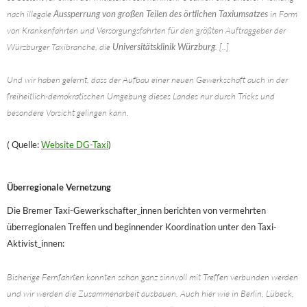
nach illegale
Aussperrung von großen Teilen des örtlichen Taxiumsatzes
in Form
von Krankenfahrten und Versorgungsfahrten für den größten Auftraggeber der
Würzburger Taxibranche, die
Universitätsklinik Würzburg
. [..]
Und wir haben gelernt, dass der Aufbau einer neuen Gewerkschaft auch in der
freiheitlich-demokratischen Umgebung dieses Landes nur durch Tricks und
besondere Vorsicht gelingen kann.
( Quelle:
Website DG-Taxi
)
Überregionale Vernetzung
Die Bremer Taxi-Gewerkschafter_innen berichten von vermehrten
überregionalen Treffen und beginnender Koordination unter den Taxi-
Aktivist_innen:
Bisherige Fernfahrten konnten schon ganz sinnvoll mit Treffen verbunden werden
und wir werden die Zusammenarbeit ausbauen. Auch hier wie in Berlin, Lübeck,