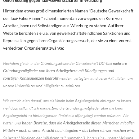
Union Busting gegen Taxi-Gewerkschafter in Würzburg
Hinter dem etwas groß dimensionierten Namen “Deutsche Gewerkschaft
der Taxi-Faher/-innen” scheint momentan vorwiegend ein Kern von
Arbeiter_innen und Selbständigen aus Würzburg zu stehen. Auf ihrer
Website berichten sie u.a. von gewerkschaftsfeindlichen Sanktionen und
Repressalien gegen ihren Organisierungsversuch, der sie zu einer vorerst
verdeckten Organsierung zwänge:
Nachdem gleich in der Gründungsphase der Gewerkschaft DG-Taxi
mehrere
Gründungsmitglieder von ihren Arbeitgebern mit Kündigungen und
sonstigen Konsequenzen bedroht
wurden, vertagten wir diverse Aktivitäten, um
unsere Unterstützer und Mitglieder zu schützen.
Wir verzichteten darauf, uns als Verein beim Registergericht eintragen zu lassen,
weil dazu automatisch mindestens die Gründungsmitglieder über die beim
Registergericht zu hinterlegenden Protokolle offengelegt werden müssten. Wir
hatten und
haben Beweise, dass die Arbeitgeberseite diesen Menschen mit allen
Mitteln – auch unserer Ansicht nach illegalen – das Leben schwer machen wird
.
So besteht für einen der Initiatoren seit nunmehr 3 Jahren eine unserer Meinung