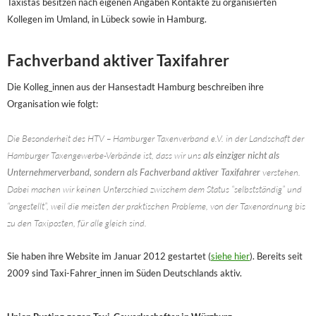
Taxistas besitzen nach eigenen Angaben Kontakte zu organisierten
Kollegen im Umland, in Lübeck sowie in Hamburg.
Fachverband aktiver Taxifahrer
Die Kolleg_innen aus der Hansestadt Hamburg beschreiben ihre
Organisation wie folgt:
Die Besonderheit des HTV – Hamburger Taxenverband e.V. in der Landschaft der
Hamburger Taxengewerbe-Verbände ist, dass wir uns
als einziger nicht als
Unternehmerverband, sondern als Fachverband aktiver Taxifahrer
verstehen.
Dabei machen wir keinen Unterschied zwischem dem Status “selbstständig” und
“angestellt”, weil die meisten der praktischen Probleme, von der Taxenordnung bis
zu den Taxiposten, für alle gleich sind.
Sie haben ihre Website im Januar 2012 gestartet (
siehe hier
). Bereits seit
2009 sind Taxi-Fahrer_innen im Süden Deutschlands aktiv.