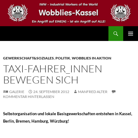
Zum
Inhalt
springen
Suchen
IWW – Wobblies Kassel
PRIMÄR
MENÜ
GEWERKSCHAFT&SOZIALES
,
POLITIK
,
WOBBLIES IN AKTION
TAXI-FAHRER_INNEN
BEWEGEN SICH
GALERIE
24. SEPTEMBER 2012
MANFRED ALTER
KOMMENTAR HINTERLASSEN
Selbstorganisation und lokale Basisgewerkschaften entstehen in Kassel,
Berlin, Bremen, Hamburg, Würzburg!