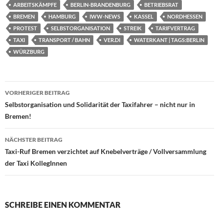
ARBEITSKÄMPFE
BERLIN-BRANDENBURG
BETRIEBSRAT
BREMEN
HAMBURG
IWW-NEWS
KASSEL
NORDHESSEN
PROTEST
SELBSTORGANISATION
STREIK
TARIFVERTRAG
TAXI
TRANSPORT / BAHN
VER.DI
WATERKANT | TAGS:BERLIN
WÜRZBURG
Beitragsnavigation
VORHERIGER BEITRAG
Selbstorganisation und Solidarität der Taxifahrer – nicht nur in
Bremen!
NÄCHSTER BEITRAG
Taxi-Ruf Bremen verzichtet auf Knebelverträge / Vollversammlung
der Taxi KollegInnen
SCHREIBE EINEN KOMMENTAR