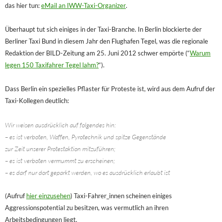
das hier tun:
eMail an IWW-Taxi-Organizer
.
Überhaupt tut sich einiges in der Taxi-Branche. In Berlin blockierte der
Berliner Taxi Bund in diesem Jahr den Flughafen Tegel, was die regionale
Redaktion der BILD-Zeitung am 25. Juni 2012 schwer empörte (“
Warum
legen 150 Taxifahrer Tegel lahm?
“).
Dass Berlin ein spezielles Pflaster für Proteste ist, wird aus dem Aufruf der
Taxi-Kollegen deutlich:
Wir weisen ausdrücklich auf folgendes hin:
– es ist verboten, Waffen, Pyrotechnik und spitze Gegenstände
zur Zeit unserer Protestaktion mitzuführen;
– es ist verboten vermummt zu erscheinen;
– es darf nur dort geparkt werden, wo es ausdrücklich erlaubt ist
(Aufruf
hier einzusehen
) Taxi-Fahrer_innen scheinen einiges
Aggressionspotential zu besitzen, was vermutlich an ihren
Arbeitsbedingungen liegt.